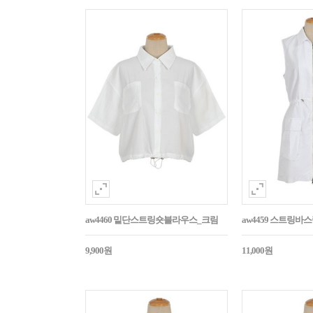
aw4460 밑단스트링숏블라우스_크림
aw4459 스트링
9,900원
11,000원