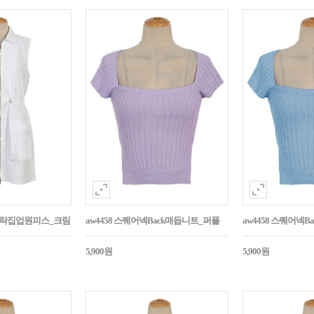
바스락집업원피스_크림
aw4458 스퀘어넥Back매듭니트_퍼플
aw4458 스퀘어넥
5,900원
5,900원