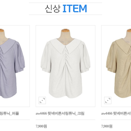
셔링튜닉_퍼플
aw4466 뒷넥버튼셔링튜닉_크림
aw4466 뒷넥버
7,900원
7,900원