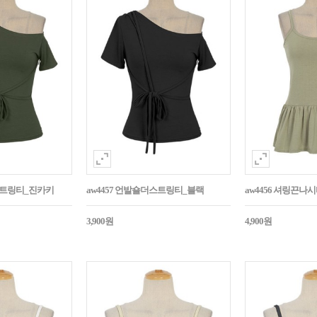
더스트링티_진카키
aw4457 언발숄더스트링티_블랙
aw4456 셔링끈나
3,900원
4,900원