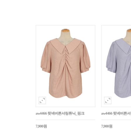
aw4466 뒷넥버튼셔링튜닉_핑크
aw4466 뒷넥버튼
7,900원
7,900원