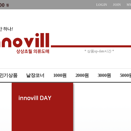
LOGIN
JOIN
M
* 주문취소 제한 *
* 상품up-date시간 *
인기상품
낱장코너
1000원
2000원
3000원
5000