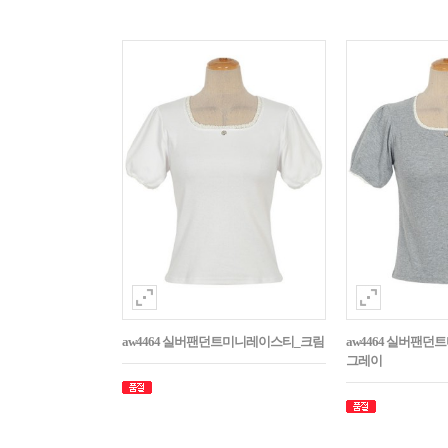
aw4464 실버팬던트미니레이스티_크림
aw4464 실버팬
그레이