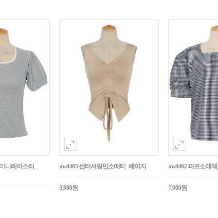
던트미니레이스티_
aw4463 센터셔링민소매티_베이지
aw4462 퍼프소
3,900원
7,900원