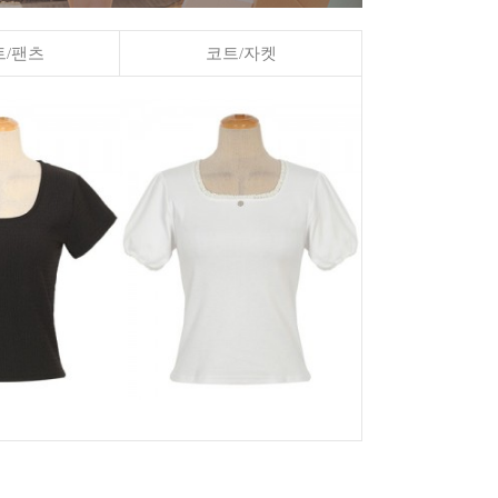
/팬츠
코트/자켓