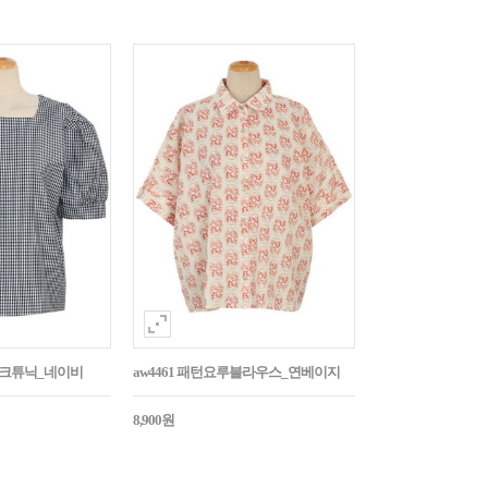
매체크튜닉_네이비
aw4461 패턴요루블라우스_연베이지
8,900원