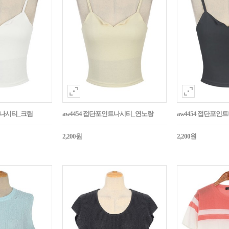
트나시티_크림
aw4454 접단포인트나시티_연노랑
aw4454 접단포인
2,200원
2,200원