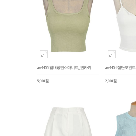
aw4455 캡내장민소매니트_연카키
aw4454 접단포인
5,900원
2,200원