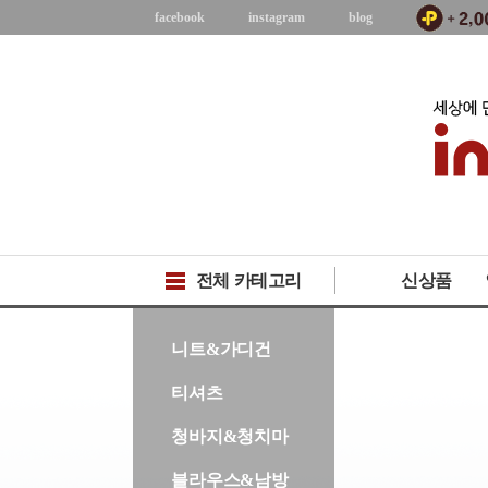
facebook
instagram
blog
전체 카테고리
신상품
-->
니트&가디건
티셔츠
청바지&청치마
블라우스&남방