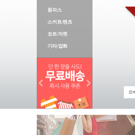
원피스
스커트/팬츠
코트/자켓
기타/잡화
모바