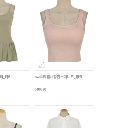
시티_카키
aw4455 캡내장민소매니트_핑크
5,900원