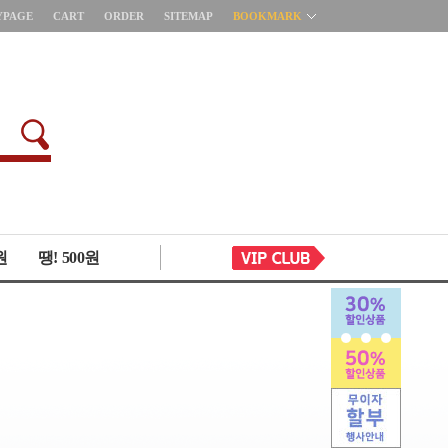
YPAGE
CART
ORDER
SITEMAP
BOOKMARK
원
땡! 500원