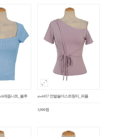
Back매듭니트_블루
aw4457 언발숄더스트링티_퍼플
3,900원