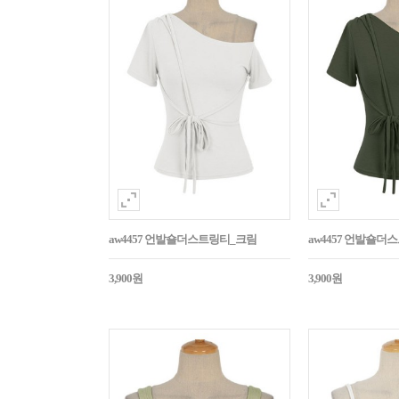
aw4457 언발숄더스트링티_크림
aw4457 언발숄
3,900원
3,900원