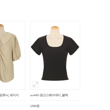
튼셔링튜닉_베이지
aw4465 둥근스퀘어넥티_블랙
3,900원