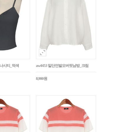
트나시티_먹색
aw4453 밑단언발오버핏남방_크림
8,900원