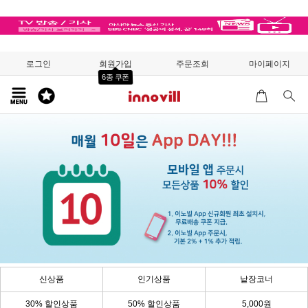
로그인
회원가입
주문조회
마이페이지
6종 쿠폰
신상품
인기상품
낱장코너
30% 할인상품
50% 할인상품
5,000원