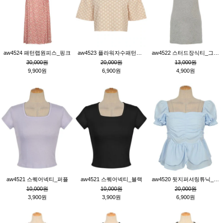
aw4524 패턴랩원피스_핑크
aw4523 플라워자수패턴튜닉_베이지
aw4522 스터드장식티_그레이
30,000원
20,000원
13,000원
9,900원
6,900원
4,900원
aw4521 스퀘어넥티_퍼플
aw4521 스퀘어넥티_블랙
aw4520 뒷지퍼셔링튜닉_블루
10,000원
10,000원
20,000원
3,900원
3,900원
6,900원