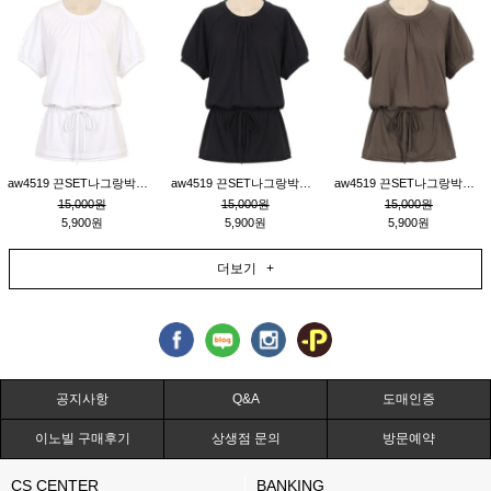
aw4519 끈SET나그랑박시티_크림
aw4519 끈SET나그랑박시티_블랙
aw4519 끈SET나그랑박시티_브라운
15,000원
15,000원
15,000원
5,900원
5,900원
5,900원
더보기 +
공지사항
Q&A
도매인증
이노빌 구매후기
상생점 문의
방문예약
CS CENTER
BANKING