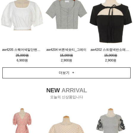
aw4205 스퀘어넥밑단밴딩숏블라우스_크림
aw4204 버튼넥숏티_그레이
aw4202 스트랩넥반소매숏티_블랙
25,000원
15,000원
15,000원
6,900원
2,900원
2,900원
더보기 +
NEW
ARRIVAL
오늘의 신상품입니다