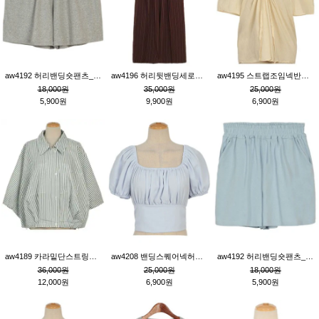
aw4192 허리밴딩숏팬츠_그레이
aw4196 허리뒷밴딩세로줄핀턱와이드팬츠_브라운
aw4195 스트랩조임넥반소매블라우스_연베이지
18,000원
35,000원
25,000원
5,900원
9,900원
6,900원
aw4189 카라밑단스트링세로줄오버핏블라우스_크림
aw4208 밴딩스퀘어넥허리뒷트임블라우스_블루
aw4192 허리밴딩숏팬츠_블루
36,000원
25,000원
18,000원
12,000원
6,900원
5,900원