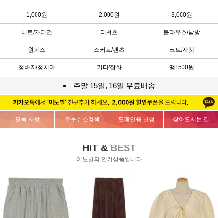
1,000원
2,000원
3,000원
니트/가디건
티셔츠
블라우스/남방
원피스
스커트/팬츠
코트/자켓
청바지/청치마
기타/잡화
땡! 500원
주말 15일, 16일 무료배송
필독 사항
주문취소정책
도매인증 신청
찾아오시는 길
HIT &
BEST
이노빌의 인기상품입니다