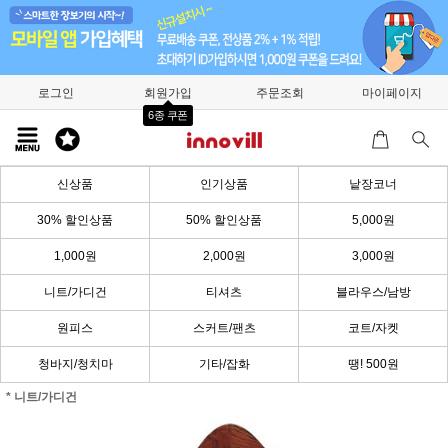
로그인
회원가입
주문조회
마이페이지
6종 쿠폰
신상품
인기상품
낱장코너
30% 할인상품
50% 할인상품
5,000원
1,000원
2,000원
3,000원
니트/가디건
티셔츠
블라우스/남방
원피스
스커트/팬츠
코트/자켓
청바지/청치마
기타/잡화
땡! 500원
* 니트/가디건