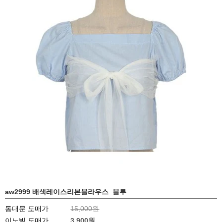
aw2999 배색레이스리본블라우스_블루
동대문 도매가
15,000원
이노빌 도매가
3,900
원