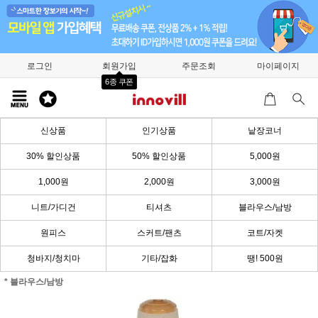
로그인
회원가입
주문조회
마이페이지
6종 쿠폰
신상품
인기상품
낱장코너
30% 할인상품
50% 할인상품
5,000원
1,000원
2,000원
3,000원
니트/가디건
티셔츠
블라우스/남방
원피스
스커트/팬츠
코트/자켓
청바지/청치마
기타/잡화
땡! 500원
* 블라우스/남방