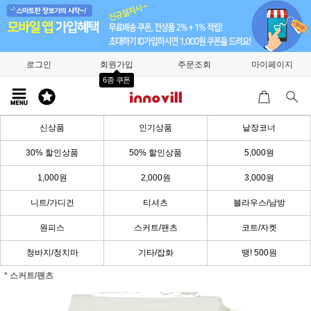
로그인
회원가입
주문조회
마이페이지
6종 쿠폰
신상품
인기상품
낱장코너
30% 할인상품
50% 할인상품
5,000원
1,000원
2,000원
3,000원
니트/가디건
티셔츠
블라우스/남방
원피스
스커트/팬츠
코트/자켓
청바지/청치마
기타/잡화
땡! 500원
* 스커트/팬츠