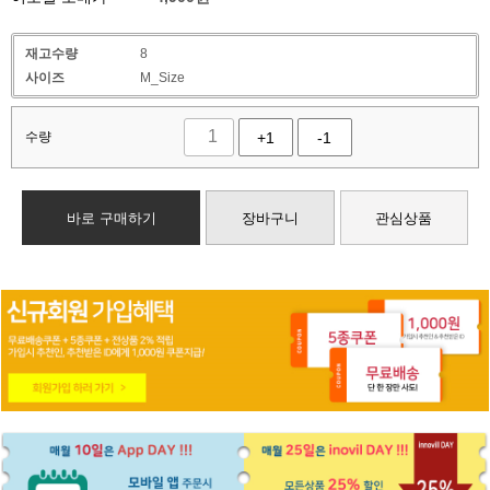
재고수량
8
사이즈
M_Size
수량
+1
-1
바로 구매하기
장바구니
관심상품