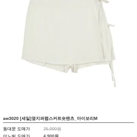
aw3020 [세일]옆지퍼랩스커트숏팬츠_아이보리M
동대문 도매가
25,000원
이노빌 도매가
4,900
원