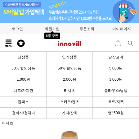
로그인
회원가입
주문조회
마이페이지
6종 쿠폰
신상품
인기상품
낱장코너
30% 할인상품
50% 할인상품
5,000원
1,000원
2,000원
3,000원
니트/가디건
티셔츠
블라우스/남방
원피스
스커트/팬츠
코트/자켓
청바지/청치마
기타/잡화
땡! 500원
티셔츠