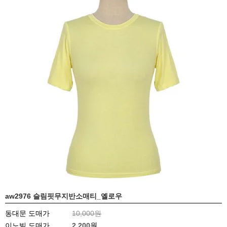
aw2976 슬림핏무지반소매티_옐로우
동대문 도매가
10,000원
이노빌 도매가
2,200
원