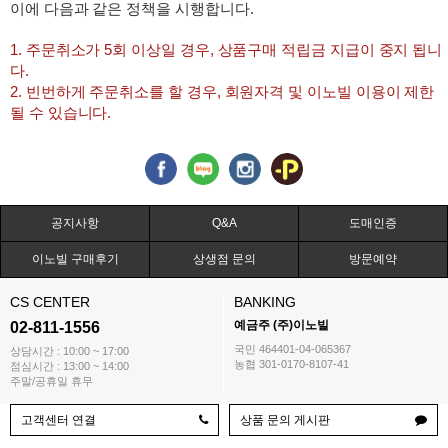
이에 다음과 같은 정책을 시행합니다.
1. 주문취소가 5회 이상일 경우, 상품구매 적립금 지급이 중지 됩니
다.
2. 빈번하게 주문취소를 할 경우, 회원자격 및 이노빌 이용이 제한
될 수 있습니다.
공지사항
Q&A
도매인증
이노빌 구매후기
상생점 문의
방문예약
CS CENTER
BANKING
예금주 (주)이노빌
02-811-1556
국민 464401-04-065367
상담시간 : 10:00 ~ 17:00
농협 301-0170-8107-41
점심시간 : 13:00 ~ 14:00
주말/공휴일 휴무
고객센터 연결
상품 문의 게시판