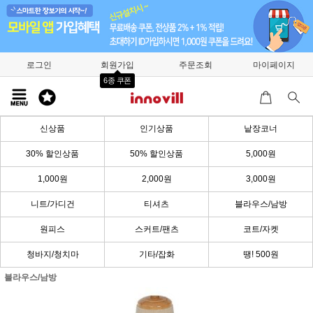
로그인
회원가입
주문조회
마이페이지
6종 쿠폰
신상품
인기상품
낱장코너
30% 할인상품
50% 할인상품
5,000원
1,000원
2,000원
3,000원
니트/가디건
티셔츠
블라우스/남방
원피스
스커트/팬츠
코트/자켓
청바지/청치마
기타/잡화
땡! 500원
블라우스/남방