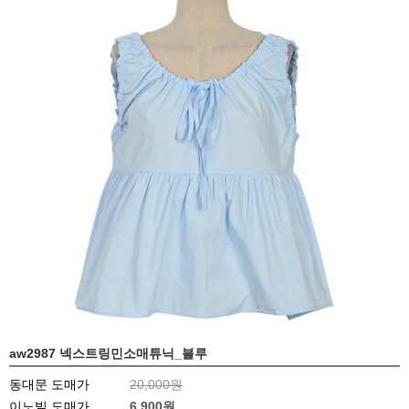
aw2987 넥스트링민소매튜닉_블루
동대문 도매가
20,000원
이노빌 도매가
6,900
원