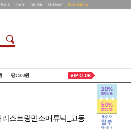
YPAGE
CART
ORDER
SITEMAP
BOOKMARK
원
땡! 500원
0 허리스트링민소매튜닉_고동