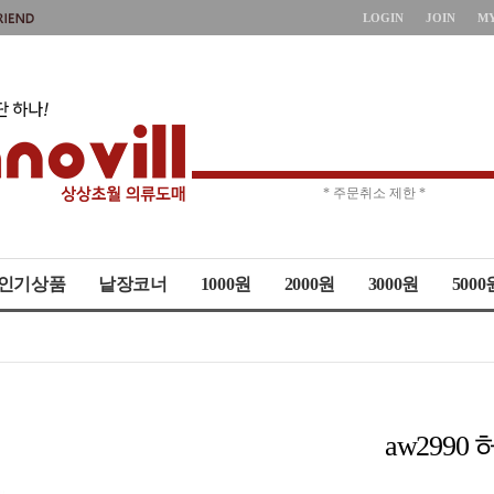
LOGIN
JOIN
M
* 주문취소 제한 *
* 상품up-date시간 *
인기상품
낱장코너
1000원
2000원
3000원
5000
aw299