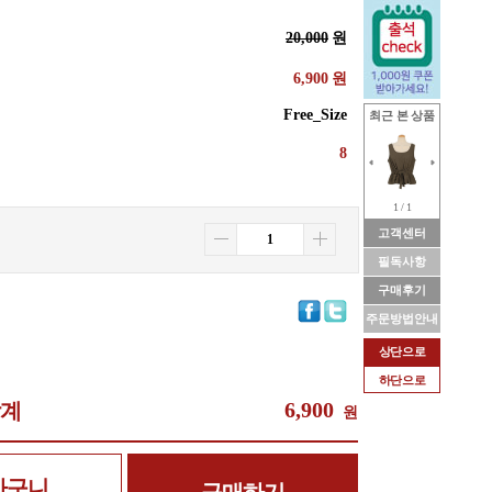
20,000
원
6,900
원
Free_Size
최근 본 상품
8
1 / 1
고객센터
필독사항
구매후기
주문방법안내
상단으로
하단으로
6,900
합계
원
바구니