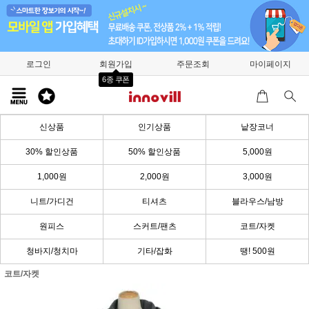
로그인
회원가입
주문조회
마이페이지
6종 쿠폰
신상품
인기상품
낱장코너
30% 할인상품
50% 할인상품
5,000원
1,000원
2,000원
3,000원
니트/가디건
티셔츠
블라우스/남방
원피스
스커트/팬츠
코트/자켓
청바지/청치마
기타/잡화
땡! 500원
코트/자켓