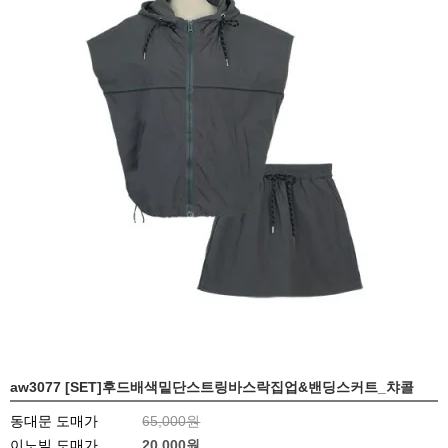
aw3077 [SET]후드배색밑단스트링바스락집업&밴딩스커트_챠콜
동대문 도매가
65,000원
이노빌 도매가
20,000
원