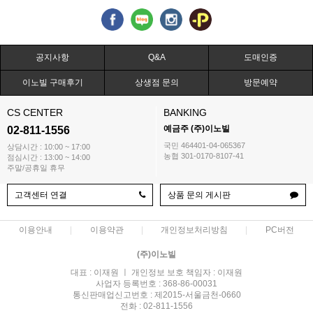
공지사항
Q&A
도매인증
이노빌 구매후기
상생점 문의
방문예약
CS CENTER
BANKING
예금주 (주)이노빌
02-811-1556
국민 464401-04-065367
상담시간 : 10:00 ~ 17:00
농협 301-0170-8107-41
점심시간 : 13:00 ~ 14:00
주말/공휴일 휴무
고객센터 연결
상품 문의 게시판
이용안내
이용약관
개인정보처리방침
PC버전
(주)이노빌
대표 : 이재원 ㅣ 개인정보 보호 책임자 : 이재원
사업자 등록번호 : 368-86-00031
통신판매업신고번호 : 제2015-서울금천-0660
전화 : 02-811-1556