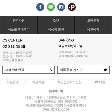
공지사항
Q&A
도매인증
이노빌 구매후기
상생점 문의
방문예약
CS CENTER
BANKING
예금주 (주)이노빌
02-811-1556
국민 464401-04-065367
상담시간 : 10:00 ~ 17:00
농협 301-0170-8107-41
점심시간 : 13:00 ~ 14:00
주말/공휴일 휴무
고객센터 연결
상품 문의 게시판
이용안내
이용약관
개인정보처리방침
PC버전
(주)이노빌
대표 : 이재원 ㅣ 개인정보 보호 책임자 : 이재원
사업자 등록번호 : 368-86-00031
통신판매업신고번호 : 제2015-서울금천-0660
전화 : 02-811-1556