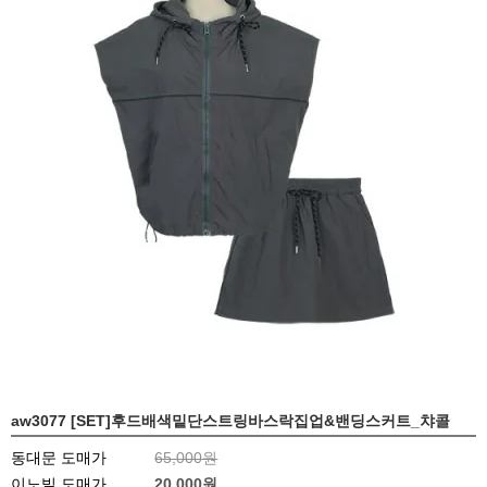
aw3077 [SET]후드배색밑단스트링바스락집업&밴딩스커트_챠콜
동대문 도매가
65,000원
이노빌 도매가
20,000
원