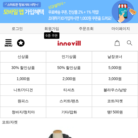
로그인
회원가입
주문조회
마이페이지
6종 쿠폰
신상품
인기상품
낱장코너
30% 할인상품
50% 할인상품
5,000원
1,000원
2,000원
3,000원
니트/가디건
티셔츠
블라우스/남방
원피스
스커트/팬츠
코트/자켓
청바지/청치마
기타/잡화
땡! 500원
코트/자켓