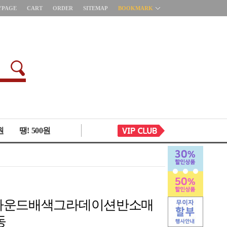
YPAGE
CART
ORDER
SITEMAP
BOOKMARK
원
땡! 500원
83 라운드배색그라데이션반소매
동