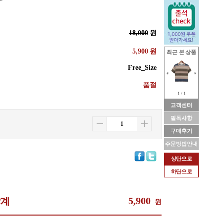
18,000
원
5,900
원
최근 본 상품
Free_Size
품절
1 / 1
고객센터
필독사항
구매후기
주문방법안내
상단으로
하단으로
5,900
합계
원