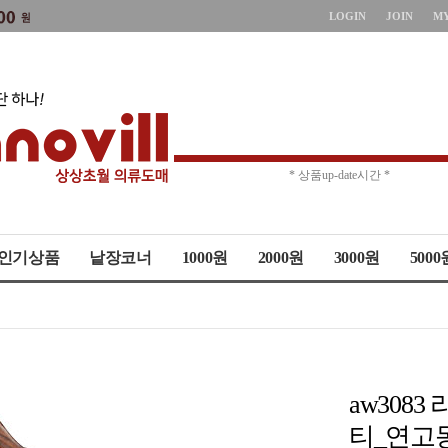
LOGIN
JOIN
M
* 주문취소 제한 *
* 상품up-date시간 *
인기상품
낱장코너
1000원
2000원
3000원
5000
aw30
티_연고