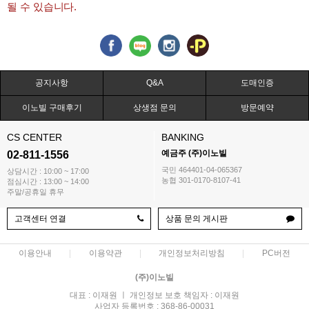
될 수 있습니다.
공지사항
Q&A
도매인증
이노빌 구매후기
상생점 문의
방문예약
CS CENTER
BANKING
예금주 (주)이노빌
02-811-1556
국민 464401-04-065367
상담시간 : 10:00 ~ 17:00
농협 301-0170-8107-41
점심시간 : 13:00 ~ 14:00
주말/공휴일 휴무
고객센터 연결
상품 문의 게시판
이용안내
이용약관
개인정보처리방침
PC버전
(주)이노빌
대표 : 이재원 ㅣ 개인정보 보호 책임자 : 이재원
사업자 등록번호 : 368-86-00031