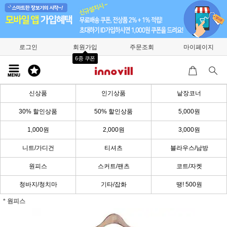
로그인
회원가입
주문조회
마이페이지
6종 쿠폰
신상품
인기상품
낱장코너
30% 할인상품
50% 할인상품
5,000원
1,000원
2,000원
3,000원
니트/가디건
티셔츠
블라우스/남방
원피스
스커트/팬츠
코트/자켓
청바지/청치마
기타/잡화
땡! 500원
* 원피스