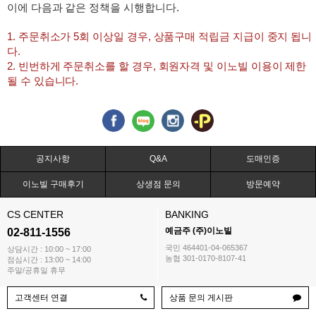
이에 다음과 같은 정책을 시행합니다.
1. 주문취소가 5회 이상일 경우, 상품구매 적립금 지급이 중지 됩니
다.
2. 빈번하게 주문취소를 할 경우, 회원자격 및 이노빌 이용이 제한
될 수 있습니다.
공지사항
Q&A
도매인증
이노빌 구매후기
상생점 문의
방문예약
CS CENTER
BANKING
예금주 (주)이노빌
02-811-1556
국민 464401-04-065367
상담시간 : 10:00 ~ 17:00
농협 301-0170-8107-41
점심시간 : 13:00 ~ 14:00
주말/공휴일 휴무
고객센터 연결
상품 문의 게시판