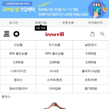
로그인
회원가입
주문조회
마이페이지
6종 쿠폰
신상품
인기상품
낱장코너
30% 할인상품
50% 할인상품
5,000원
1,000원
2,000원
3,000원
니트/가디건
티셔츠
블라우스/남방
원피스
스커트/팬츠
코트/자켓
청바지/청치마
기타/잡화
땡! 500원
원피스