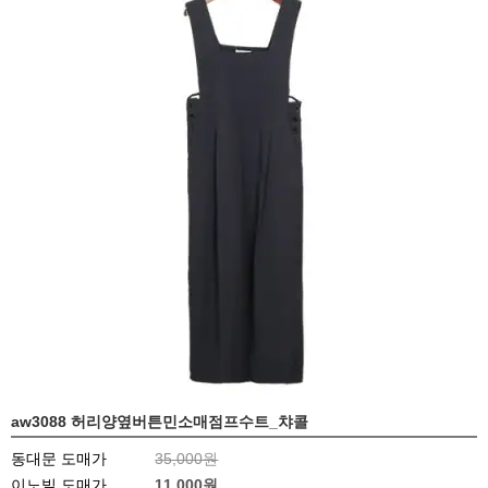
aw3088 허리양옆버튼민소매점프수트_챠콜
동대문 도매가
35,000원
이노빌 도매가
11,000
원