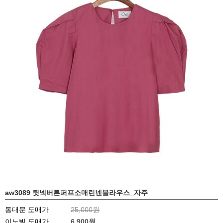
aw3089 뒷넥버튼퍼프소매린넨블라우스_자주
동대문 도매가
25,000원
이노빌 도매가
6,900
원