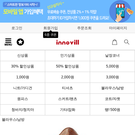
로그인
회원가입
주문조회
마이페이지
6종 쿠폰
신상품
인기상품
낱장코너
30% 할인상품
50% 할인상품
5,000원
1,000원
2,000원
3,000원
니트/가디건
티셔츠
블라우스/남방
원피스
스커트/팬츠
코트/자켓
청바지/청치마
기타/잡화
땡! 500원
블라우스/남방