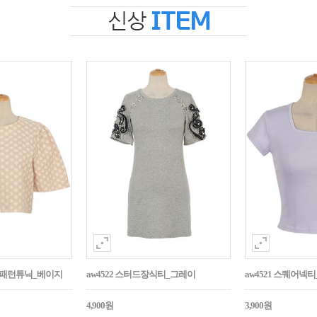
자수패턴튜닉_베이지
aw4522 스터드장식티_그레이
aw4521 스퀘어넥
4,900원
3,900원