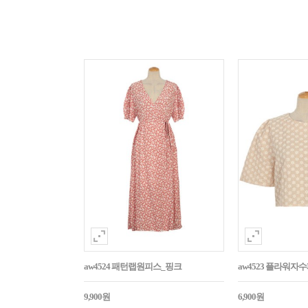
aw4524 패턴랩원피스_핑크
aw4523 플라워
9,900원
6,900원