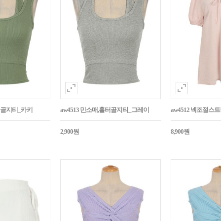
홀터골지티_카키
aw4513 민소매,홀터골지티_그레이
aw4512 넥조절
2,900원
8,900원