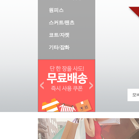
원피스
스커트/팬츠
코트/자켓
기타/잡화
모바