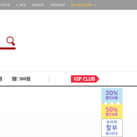
YPAGE
CART
ORDER
SITEMAP
BOOKMARK
원
땡! 500원