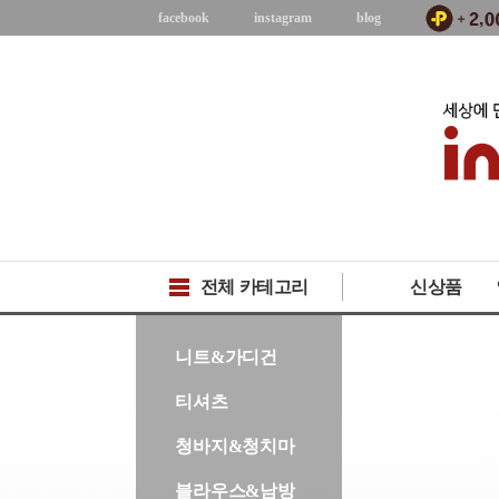
facebook
instagram
blog
전체 카테고리
신상품
-->
니트&가디건
티셔츠
청바지&청치마
블라우스&남방