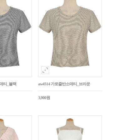
소매티_블랙
aw4514 가로줄반소매티_브라운
3,900원