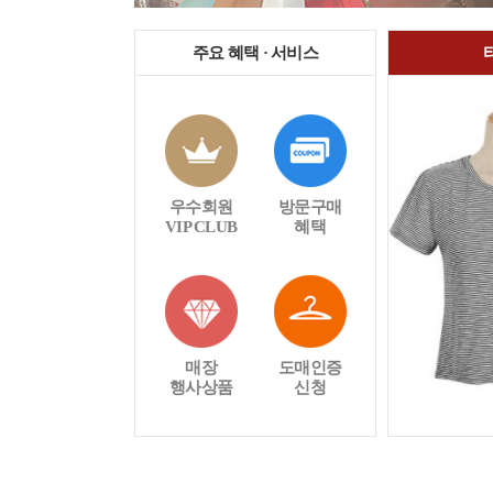
주요 혜택 · 서비스
우수회원
방문구매
VIP CLUB
혜택
매장
도매인증
행사상품
신청