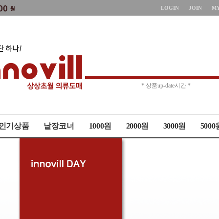
LOGIN
JOIN
M
* 주문취소 제한 *
* 상품up-date시간 *
인기상품
낱장코너
1000원
2000원
3000원
5000