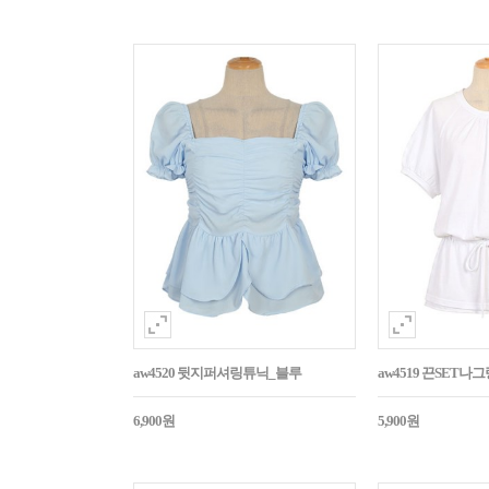
aw4520 뒷지퍼셔링튜닉_블루
aw4519 끈SET
6,900원
5,900원