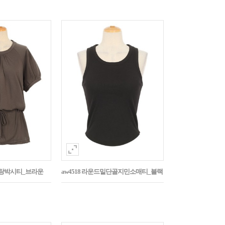
나그랑박시티_브라운
aw4518 라운드밑단골지민소매티_블랙