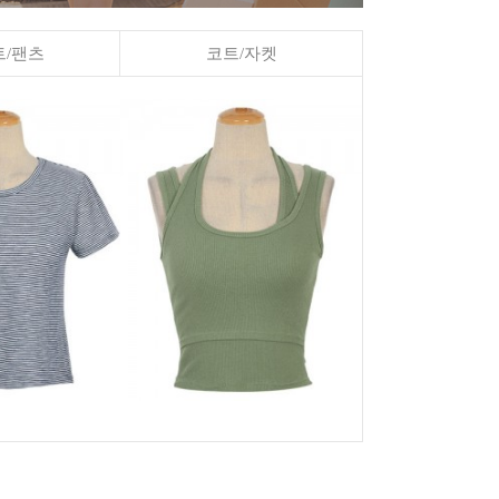
/팬츠
코트/자켓