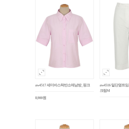
aw4517 세미바스락반소매남방_핑크
aw4516 밑단옆트
크림M
8,900원