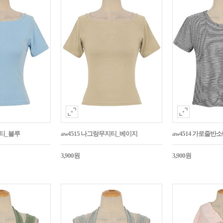
지티_블루
aw4515 나그랑무지티_베이지
aw4514 가로줄반
3,900원
3,900원