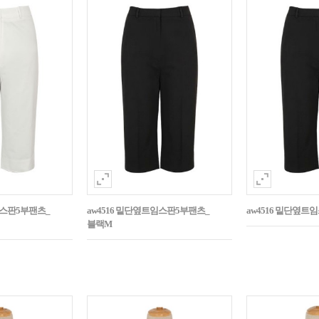
임스판5부팬츠_
aw4516 밑단옆트임스판5부팬츠_
aw4516 밑단옆트
블랙M