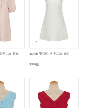
스트링원피스_핑크
aw4511 뒷지퍼나시원피스_크림
9,900원