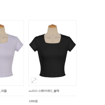
티_퍼플
aw4521 스퀘어넥티_블랙
3,900원