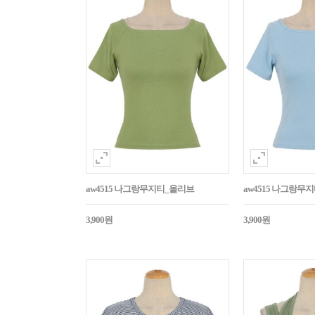
aw4515 나그랑무지티_올리브
aw4515 나그랑무
3,900원
3,900원