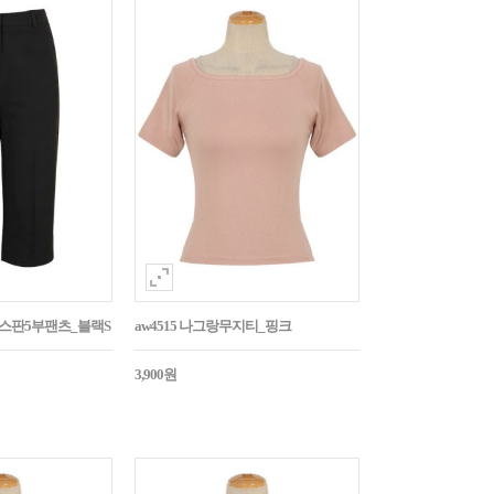
임스판5부팬츠_블랙S
aw4515 나그랑무지티_핑크
3,900원