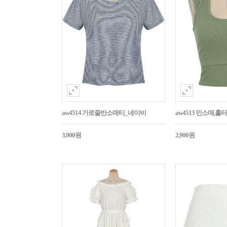
aw4514 가로줄반소매티_네이비
aw4513 민소매,
3,900원
2,900원