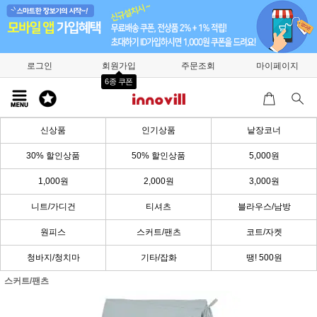
로그인
회원가입
주문조회
마이페이지
6종 쿠폰
신상품
인기상품
낱장코너
30% 할인상품
50% 할인상품
5,000원
1,000원
2,000원
3,000원
니트/가디건
티셔츠
블라우스/남방
원피스
스커트/팬츠
코트/자켓
청바지/청치마
기타/잡화
땡! 500원
스커트/팬츠