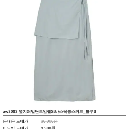
aw3093 옆지퍼밑단트임랩St바스락롱스커트_블루S
동대문 도매가
30,000원
이노빌 도매가
9,900
원