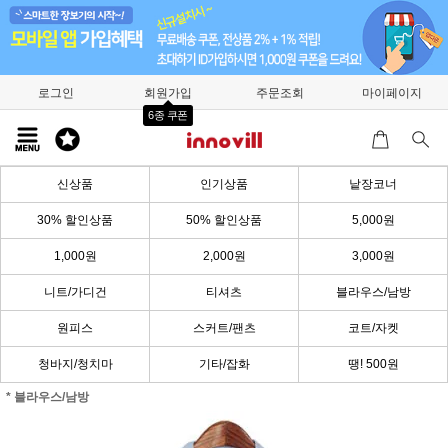
로그인
회원가입
주문조회
마이페이지
6종 쿠폰
신상품
인기상품
낱장코너
30% 할인상품
50% 할인상품
5,000원
1,000원
2,000원
3,000원
니트/가디건
티셔츠
블라우스/남방
원피스
스커트/팬츠
코트/자켓
청바지/청치마
기타/잡화
땡! 500원
* 블라우스/남방