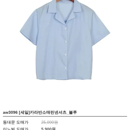
aw3096 [세일]카라반소매린넨셔츠_블루
동대문 도매가
25,000원
이노빌 도매가
5,900
원