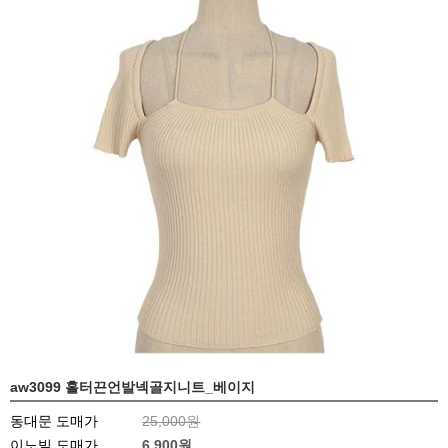
aw3099 홀터끈언발넥골지니트_베이지
동대문 도매가
25,000원
이노빌 도매가
6,900
원