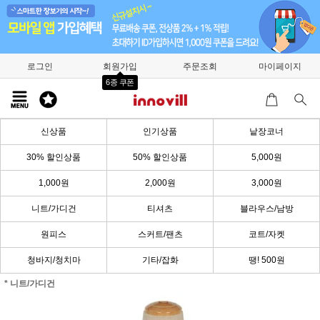
로그인
회원가입
주문조회
마이페이지
6종 쿠폰
신상품
인기상품
낱장코너
30% 할인상품
50% 할인상품
5,000원
1,000원
2,000원
3,000원
니트/가디건
티셔츠
블라우스/남방
원피스
스커트/팬츠
코트/자켓
청바지/청치마
기타/잡화
땡! 500원
* 니트/가디건