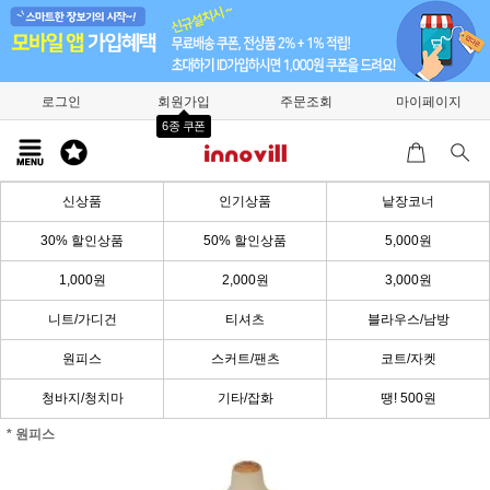
로그인
회원가입
주문조회
마이페이지
6종 쿠폰
신상품
인기상품
낱장코너
30% 할인상품
50% 할인상품
5,000원
1,000원
2,000원
3,000원
니트/가디건
티셔츠
블라우스/남방
원피스
스커트/팬츠
코트/자켓
청바지/청치마
기타/잡화
땡! 500원
* 원피스