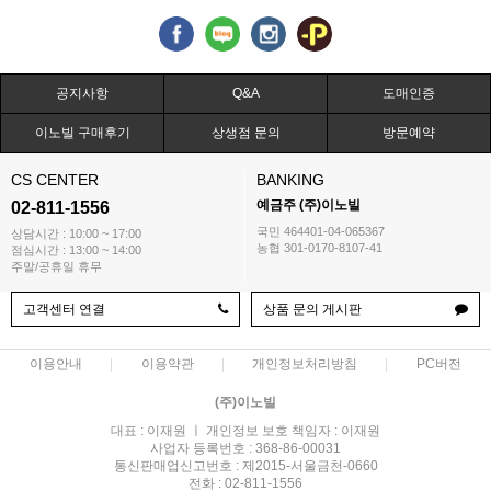
공지사항
Q&A
도매인증
이노빌 구매후기
상생점 문의
방문예약
CS CENTER
BANKING
예금주 (주)이노빌
02-811-1556
국민 464401-04-065367
상담시간 : 10:00 ~ 17:00
농협 301-0170-8107-41
점심시간 : 13:00 ~ 14:00
주말/공휴일 휴무
고객센터 연결
상품 문의 게시판
이용안내
이용약관
개인정보처리방침
PC버전
(주)이노빌
대표 : 이재원 ㅣ 개인정보 보호 책임자 : 이재원
사업자 등록번호 : 368-86-00031
통신판매업신고번호 : 제2015-서울금천-0660
전화 : 02-811-1556