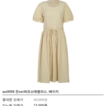
aw3059 끈set퍼프소매원피스_베이지
동대문 도매가
40,000원
이노빌 도매가
13,000
원