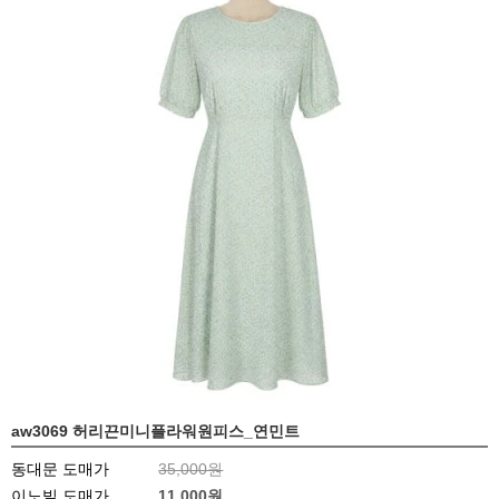
aw3069 허리끈미니플라워원피스_연민트
동대문 도매가
35,000원
이노빌 도매가
11,000
원