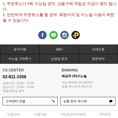
1. 주문취소가 5회 이상일 경우, 상품구매 적립금 지급이 중지 됩니
다.
2. 빈번하게 주문취소를 할 경우, 회원자격 및 이노빌 이용이 제한
될 수 있습니다.
공지사항
Q&A
도매인증
이노빌 구매후기
상생점 문의
방문예약
CS CENTER
BANKING
예금주 (주)이노빌
02-811-1556
국민 464401-04-065367
상담시간 : 10:00 ~ 17:00
농협 301-0170-8107-41
점심시간 : 13:00 ~ 14:00
주말/공휴일 휴무
고객센터 연결
상품 문의 게시판
이용안내
이용약관
개인정보처리방침
PC버전