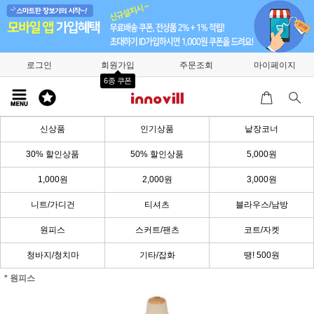
로그인
회원가입
주문조회
마이페이지
6종 쿠폰
신상품
인기상품
낱장코너
30% 할인상품
50% 할인상품
5,000원
1,000원
2,000원
3,000원
니트/가디건
티셔츠
블라우스/남방
원피스
스커트/팬츠
코트/자켓
청바지/청치마
기타/잡화
땡! 500원
* 원피스