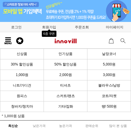
로그인
회원가입
주문조회
마이페이지
6종 쿠폰
신상품
인기상품
낱장코너
30% 할인상품
50% 할인상품
5,000원
1,000원
2,000원
3,000원
니트/가디건
티셔츠
블라우스/남방
원피스
스커트/팬츠
코트/자켓
청바지/청치마
기타/잡화
땡! 500원
* 1,000원 상품
최신순
낮은가격
높은가격
판매순위
많이 본 상품