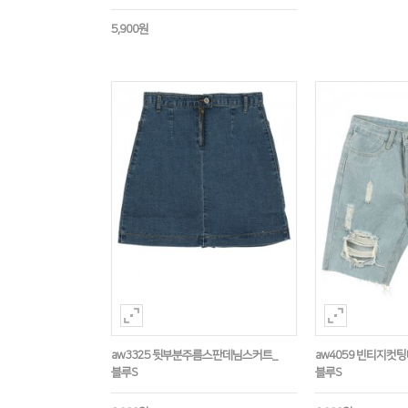
5,900원
aw3325 뒷부분주름스판데님스커트_
aw4059 빈티지컷팅
블루S
블루S