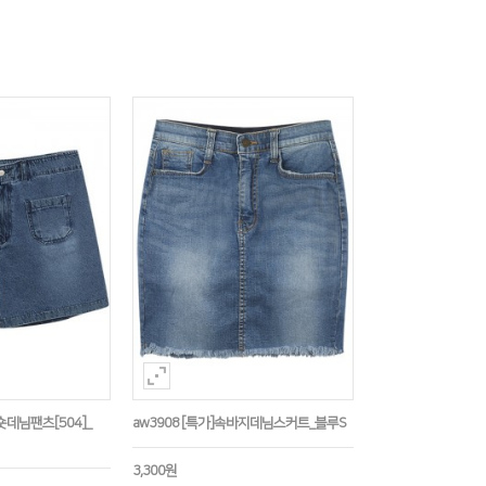
숏데님팬츠[504]_
aw3908 [특가]속바지데님스커트_블루S
3,300원