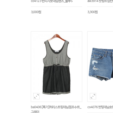
co4123 빈티지숏데님팬츠_블루S
aw3914 컷팅트임
3,000원
3,300원
ba0406 [특가]허리스트링데님점프수트_
co4076 컷팅데님숏
그레이