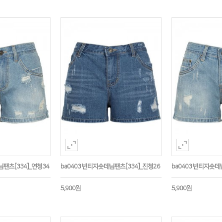
님팬츠[334]_연청34
ba0403 빈티지숏데님팬츠[334]_진청26
ba0403 빈티지숏데
5,900원
5,900원