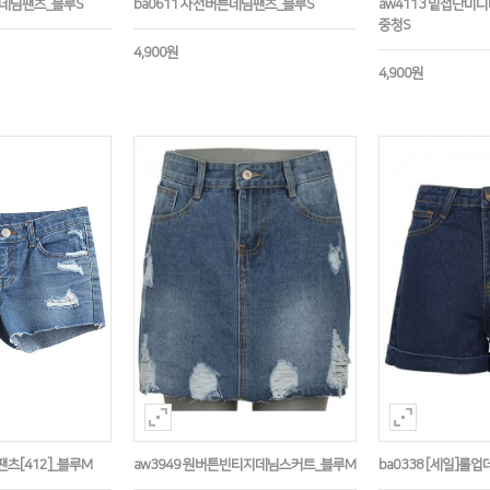
반데님팬츠_블루S
ba0611 사선버튼데님팬츠_블루S
aw4113 밑접단미
중청S
4,900원
4,900원
팬츠[412]_블루M
aw3949 원버튼빈티지데님스커트_블루M
ba0338 [세일]롤