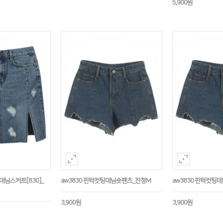
5,900원
데님스커트[830]_
aw3830 핀턱컷팅데님숏팬츠_진청M
aw3830 핀턱컷팅
3,900원
3,900원