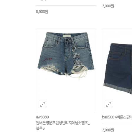
3,000원
5,900원
aw3380
ba0506 4버튼스
원버튼영문프린팅빈티지데님숏팬츠_
블루S
3,900원