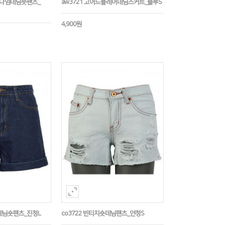
니나염데님숏팬츠_
aw3721 고어드플레어데님스커트_블루S
4,900원
업데님숏팬츠_진청L
co3722 빈티지숏데님팬츠_연청S