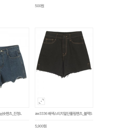
500원
데님숏팬츠_진청L
aw3336 배색스티치밑단풀림팬츠_블랙S
5,900원