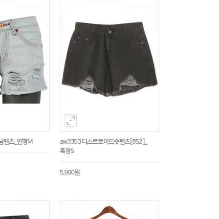
데님팬츠_연청M
aw3353 디스트로이드숏팬츠[852]_
흑청S
5,900원