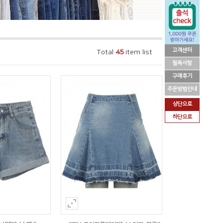
고객센터
Total
45
item list
필독사항
구매후기
주문방법안내
상단으로
하단으로