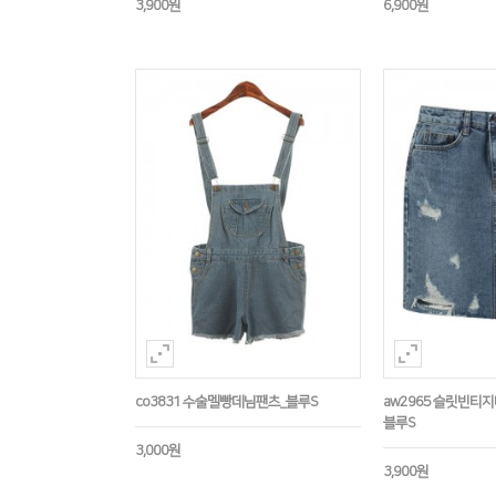
3,900원
6,900원
co3831 수술멜빵데님팬츠_블루S
aw2965 슬릿빈티지
블루S
3,000원
3,900원