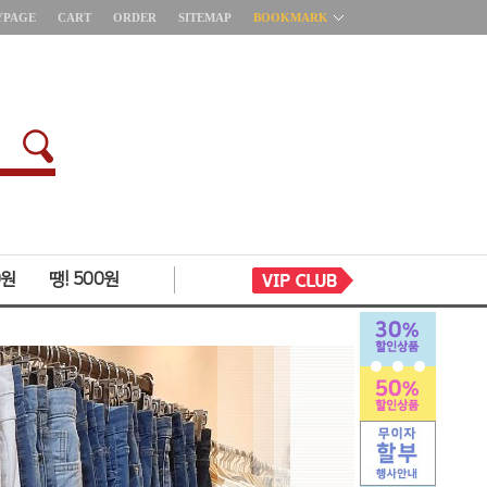
YPAGE
CART
ORDER
SITEMAP
BOOKMARK
0원
땡! 500원