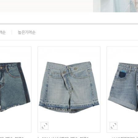
격순
높은가격순