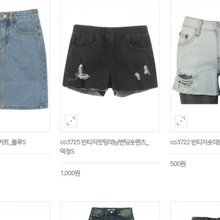
스커트_블루S
co3725 빈티지컷팅데님밴딩숏팬츠_
co3722 빈티지숏
먹청S
500원
1,000원