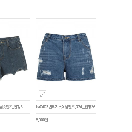
데님숏팬츠_진청S
ba0403 빈티지숏데님팬츠[334]_진청36
5,900원