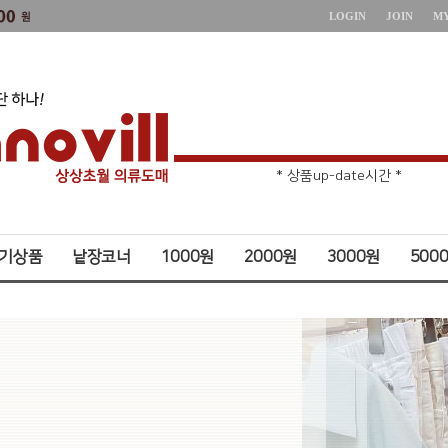
LOGIN
JOIN
M
* 상품up-date시간 *
* 주문취소 제한 *
기상품
낱장코너
1000원
2000원
3000원
500