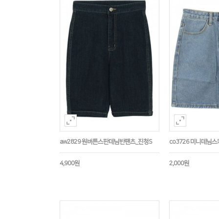
aw2829 원버튼스판데님반팬츠_진청S
co3726 미니데님
4,900원
2,000원