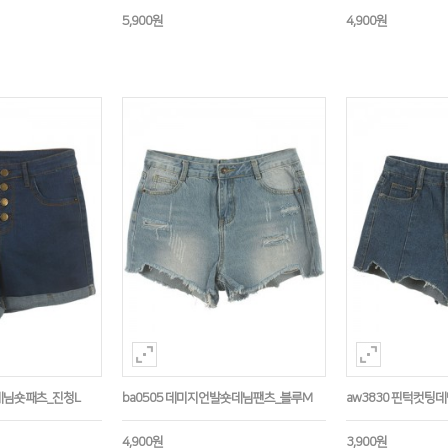
5,900원
4,900원
판데님숏패츠_진청L
ba0505 데미지언발숏데님팬츠_블루M
aw3830 핀턱컷팅
4,900원
3,900원