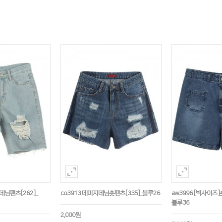
데님팬츠[262]_
co3913 데미지데님숏팬츠[335]_블루26
aw3996 [빅사이즈]
블루36
2,000원