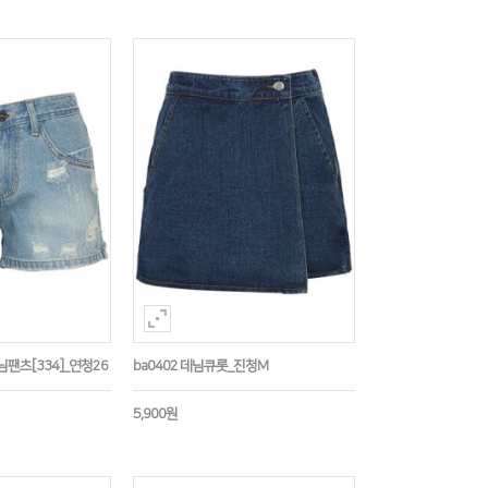
님팬츠[334]_연청26
ba0402 데님큐롯_진청M
5,900원