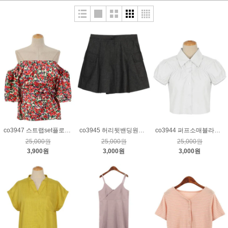
co3947 스트랩set플로랄오프숄더튜닉_레드
co3945 허리뒷밴딩원버튼더블포켓주름스커트_블랙
co3944 퍼프소매블라우스_크림
25,000원
25,000원
25,000원
3,900원
3,000원
3,000원