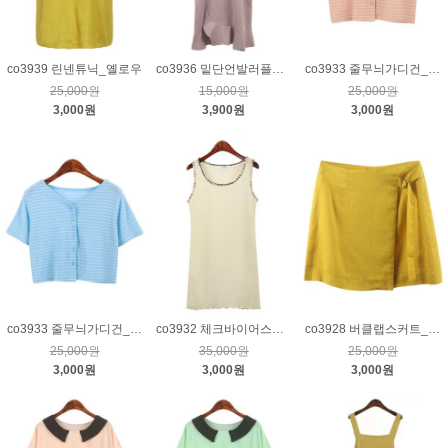
co3939 린넨튜닉_옐로우
co3936 밑단언발러플숄더끈원피스_연퍼플
co3933 줄무늬가디건_핑크
25,000원
15,000원
25,000원
3,000원
3,900원
3,000원
co3933 줄무늬가디건_블루
co3932 체크바이어스민소매원피스_아이보리
co3928 버클랩스커트_옐로우S
25,000원
35,000원
25,000원
3,000원
3,000원
3,000원