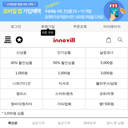
로그인
회원가입
주문조회
마이페이지
6종 쿠폰
신상품
인기상품
낱장코너
30% 할인상품
50% 할인상품
5,000원
1,000원
2,000원
3,000원
니트/가디건
티셔츠
블라우스/남방
원피스
스커트/팬츠
코트/자켓
청바지/청치마
기타/잡화
땡! 500원
* 3,000원 상품
최신순
낮은가격
높은가격
판매순위
많이 본 상품