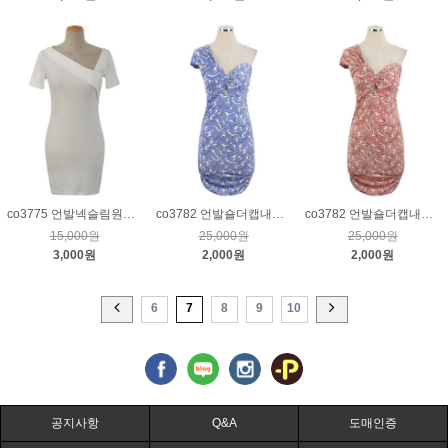
co3775 언발넥슬림원피스_크림
co3782 언발숄더캡내장원피스_블루
co3782 언발숄더캡내장원피스_핑크
15,000원
25,000원
25,000원
3,000원
2,000원
2,000원
6
7
8
9
10
공지사항
Q&A
도매인증