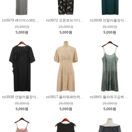
co3979 레이어스st민소매원피스_그레이
co3972 오픈로브가디건_블랙
co3938 언발러플장식원피스_청록S
25,000원
25,000원
35,000원
5,000원
5,000원
5,000원
co3938 언발러플장식원피스_블랙S
co3917 플라워패턴허리끈원피스_베이지
co3841 플라워구김뷔스티에원피스_민트
35,000원
25,000원
25,000원
5,000원
5,000원
5,000원