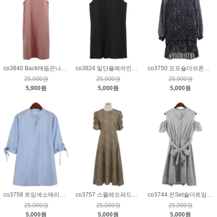
co3840 Back매듭끈나시린넨원피스_핑크
co3824 밑단플레어민소매원피스_블랙
co3750 오프숄더쉬폰튜닉_네이비
25,000원
25,000원
20,000원
5,900원
5,000원
5,000원
co3758 트임넥소매리본세로줄튜닉_블루
co3757 스몰레오파드원피스_연베이지
co3744 끈Set숄더트임줄지원피스_블랙
25,000원
25,000원
25,000원
5,000원
5,000원
5,000원