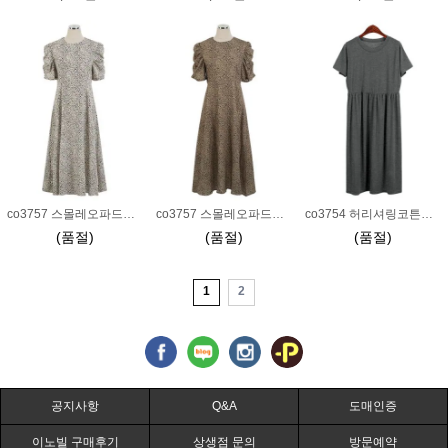
co3757 스몰레오파드원피스_크림
co3757 스몰레오파드원피스_진베이지
co3754 허리셔링코튼원피스_차콜F
(품절)
(품절)
(품절)
1
2
공지사항
Q&A
도매인증
이노빌 구매후기
상생점 문의
방문예약