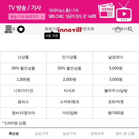
로그인
회원가입
주문조회
마이페이지
6종 쿠폰
신상품
인기상품
낱장코너
30% 할인상품
50% 할인상품
5,000원
1,000원
2,000원
3,000원
니트/가디건
티셔츠
블라우스/남방
원피스
스커트/팬츠
코트/자켓
청바지/청치마
기타/잡화
땡! 500원
* 5,000원 상품
최신순
낮은가격
높은가격
판매순위
많이 본 상품