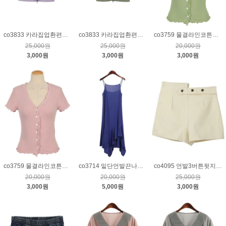
co3833 카라집업환편니트가디건_퍼플
co3833 카라집업환편니트가디건_카키
co3759 물결라인코튼가디건_카키
25,000원
25,000원
20,000원
3,000원
3,000원
3,000원
co3759 물결라인코튼가디건_핑크
co3714 밑단언발끈나시원피스_블루
co4095 언발3버튼뒷지퍼스판하프팬츠_아이보리S
20,000원
20,000원
25,000원
3,000원
5,000원
3,000원