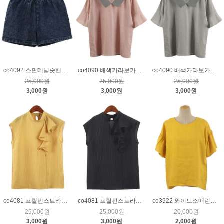
co4092 스판데님숏밴딩팬츠_진청S
co4090 배색카라보카시면블라우스_레드
co4090 배색카라보카시면블라우스_그레이
25,000원
25,000원
25,000원
3,000원
3,000원
3,000원
co4081 프릴핀스트라이프튜닉_옐로우
co4081 프릴핀스트라이프튜닉_네이비
co3922 와이드소매린넨튜닉_옐로우
25,000원
25,000원
20,000원
3,000원
3,000원
2,000원