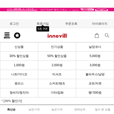
로그인
회원가입
주문조회
마이페이지
6종 쿠폰
신상품
인기상품
낱장코너
30% 할인상품
50% 할인상품
5,000원
1,000원
2,000원
3,000원
니트/가디건
티셔츠
블라우스/남방
원피스
스커트/팬츠
코트/자켓
청바지/청치마
기타/잡화
땡! 500원
* [30% 할인가]
최신순
낮은가격
높은가격
판매순위
많이 본 상품