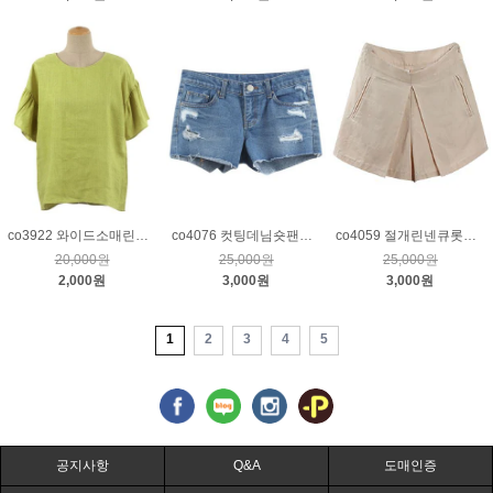
co3922 와이드소매린넨튜닉_올리브
co4076 컷팅데님숏팬츠[412]_블루M
co4059 절개린넨큐롯팬츠_베이지S
20,000원
25,000원
25,000원
2,000원
3,000원
3,000원
1
2
3
4
5
공지사항
Q&A
도매인증