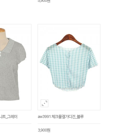
5,900원
라니트_그레이
aw3991 체크물결가디건_블루
3,900원