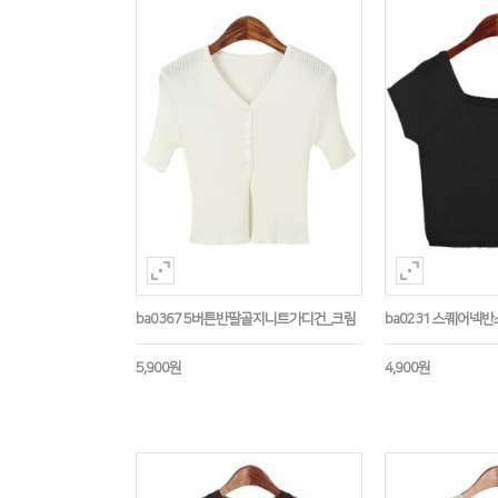
ba0367 5버튼반팔골지니트가디건_크림
ba0231 스퀘어넥
5,900원
4,900원