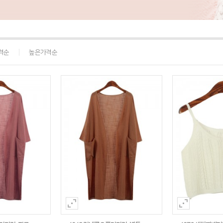
격순
높은가격순