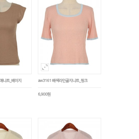
소매니트_베이지
aw3161 배색라인골지니트_핑크
6,900원