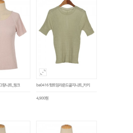
나그랑니트_핑크
ba0416 뒷트임라운드골지니트_카키
4,900원