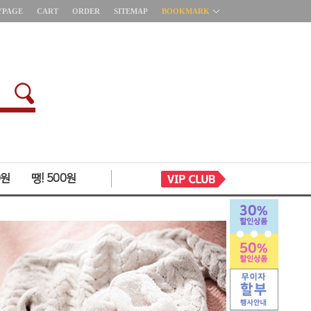
YPAGE
CART
ORDER
SITEMAP
BOOKMARK
0원
땡! 500원