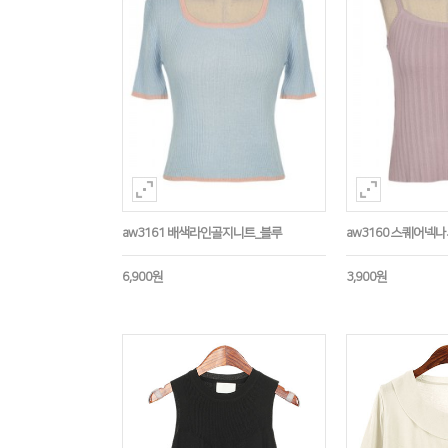
aw3161 배색라인골지니트_블루
aw3160 스퀘어넥
6,900원
3,900원