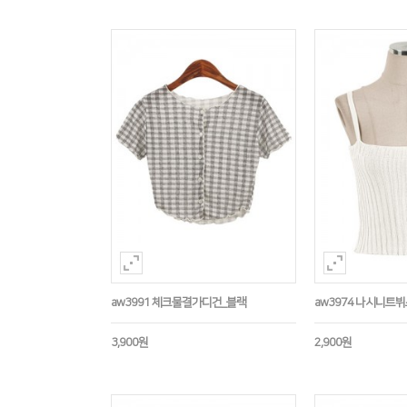
aw3991 체크물결가디건_블랙
aw3974 나시니트
3,900원
2,900원