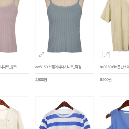
나시니트_핑크
aw3160 스퀘어넥나시니트_먹청
ba0239 6버튼반
3,900원
6,900원