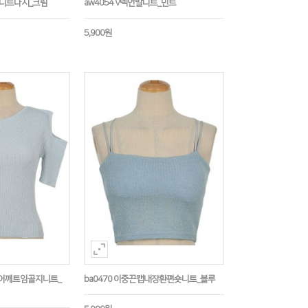
기니트나시_크림
aw4054 V넥언발니트_민트
5,900원
쪽어깨트임골지니트_
ba0470 이중끈캡내장환편숏니트_블루