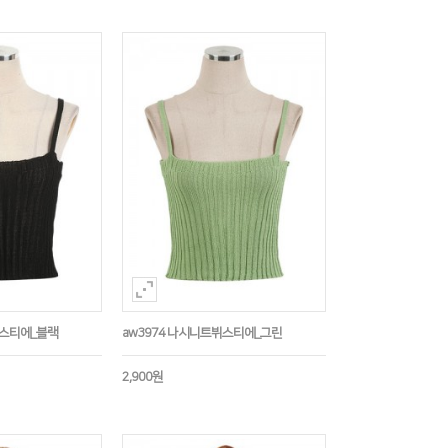
뷔스티에_블랙
aw3974 나시니트뷔스티에_그린
2,900원