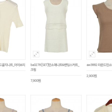
운드골지니트_아이보리
ba0278 [SET]민소매니트&밴딩스커트_
aw3882 라운드민
크림
2,900원
7,900원