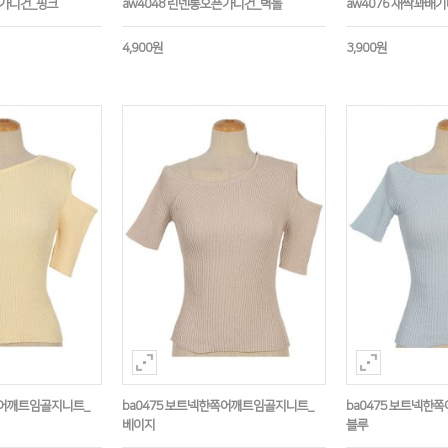
픈가디건_핑크
aw4048 린넨롱오픈가디건_벽돌
aw4076 새싹꽈배
4,900원
3,900원
쪽어깨트임골지니트_
ba0475 보트넥한쪽어깨트임골지니트_
ba0475 보트넥한
베이지
블루