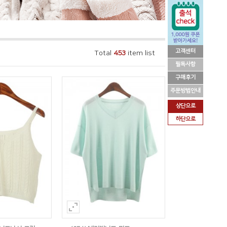
고객센터
Total
453
item list
필독사항
구매후기
주문방법안내
상단으로
하단으로