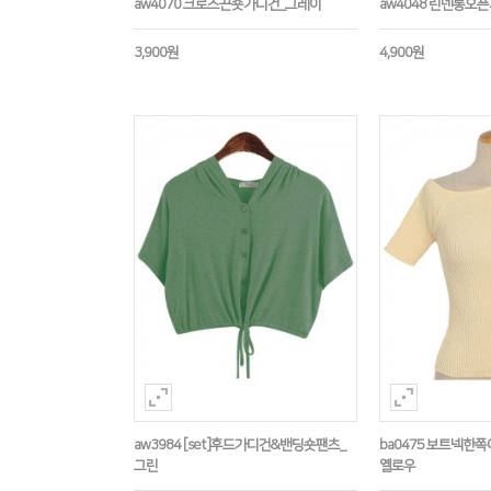
aw4070 크로스끈숏가디건_그레이
aw4048 린넨롱오
3,900원
4,900원
aw3984 [set]후드가디건&밴딩숏팬츠_
ba0475 보트넥한
그린
옐로우