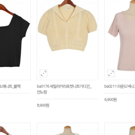
반소매니트_블랙
ba0176 세일러카라포켓니트가디건_
ba0211 라운드넥
연노랑
6,900원
8,900원