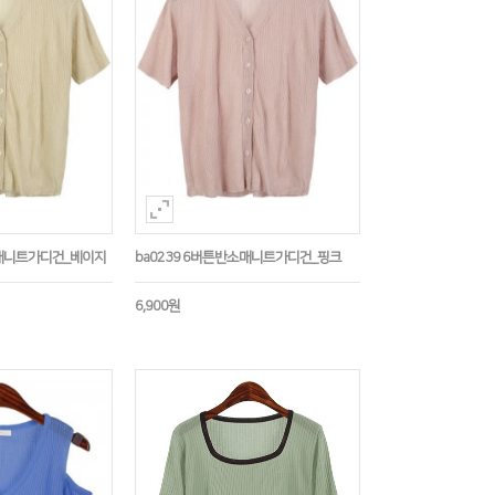
소매니트가디건_베이지
ba0239 6버튼반소매니트가디건_핑크
6,900원