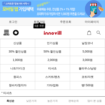
로그인
회원가입
주문조회
마이페이지
6종 쿠폰
신상품
인기상품
낱장코너
30% 할인상품
50% 할인상품
5,000원
1,000원
2,000원
3,000원
니트/가디건
티셔츠
블라우스/남방
원피스
스커트/팬츠
코트/자켓
청바지/청치마
기타/잡화
땡! 500원
* 티셔츠
최신순
낮은가격
높은가격
판매순위
많이 본 상품