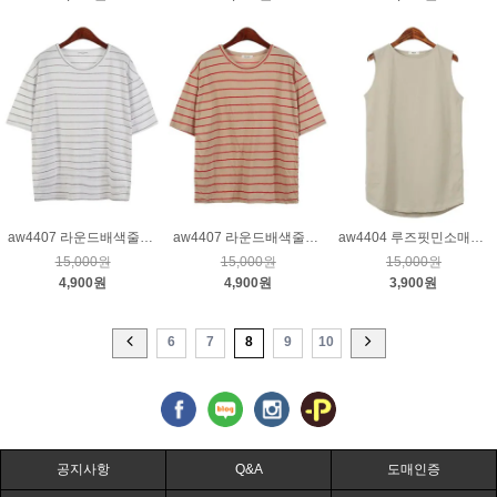
aw4407 라운드배색줄티_크림(그레이)
aw4407 라운드배색줄티_베이지
aw4404 루즈핏민소매티_베이지
15,000원
15,000원
15,000원
4,900원
4,900원
3,900원
6
7
8
9
10
공지사항
Q&A
도매인증