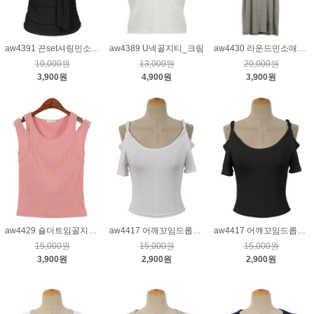
aw4391 끈set셔링민소매티_블랙
aw4389 U넥골지티_크림
aw4430 라운드민소매롱티_그레이
10,000원
13,000원
20,000원
3,900원
4,900원
3,900원
aw4429 숄더트임골지나시티_핑크
aw4417 어깨꼬임드롭슬리브티_크림
aw4417 어깨꼬임드롭슬리브티_블랙
15,000원
15,000원
15,000원
3,900원
2,900원
2,900원