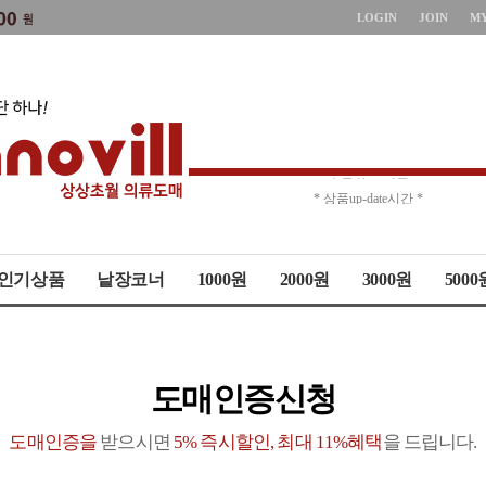
LOGIN
JOIN
M
* 주문취소 제한 *
* 상품up-date시간 *
인기상품
낱장코너
1000원
2000원
3000원
5000
도매인증신청
도매인증을
받으시면
5% 즉시할인, 최대 11%혜택
을 드립니다.