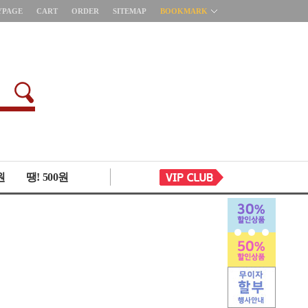
YPAGE
CART
ORDER
SITEMAP
BOOKMARK
원
땡! 500원