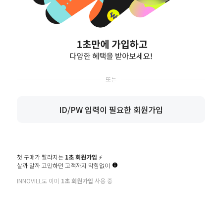
회원가입을 진행할 수 있습니다.
공지사항
Q&A
도매인증
이노빌 구매후기
상생점 문의
방문예약
CS CENTER
BANKING
ID/PW 입력이 필요한 회원가입
예금주 (주)이노빌
02-811-1556
국민 464401-04-065367
상담시간 : 10:00 ~ 17:00
농협 301-0170-8107-41
점심시간 : 13:00 ~ 14:00
주말/공휴일 휴무
고객센터 연결
상품 문의 게시판
첫 구매가 빨라지는
1초 회원가입
⚡️
살까 말까 고민하던 고객까지 막힘없이
INNOVILL도 이미
1초 회원가입
사용 중
이용안내
이용약관
개인정보처리방침
PC버전
(주)이노빌
대표 : 이재원 ㅣ 개인정보 보호 책임자 : 이재원
사업자 등록번호 : 368-86-00031