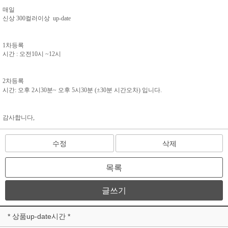
매일
신상 300컬러이상 up-date
1차등록
시간 : 오전10시 ~12시
2차등록
시간: 오후 2시30분~ 오후 5시30분 (±30분 시간오차)
입니다.
감사합니다,
수정
삭제
목록
글쓰기
* 상품up-date시간 *