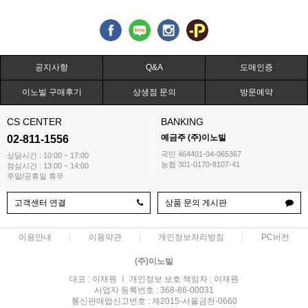
공지사항
Q&A
도매인증
이노빌 구매후기
상생점 문의
방문예약
CS CENTER
BANKING
예금주 (주)이노빌
02-811-1556
국민 464401-04-065367
상담시간 : 10:00 ~ 17:00
농협 301-0170-8107-41
점심시간 : 13:00 ~ 14:00
주말/공휴일 휴무
고객센터 연결
상품 문의 게시판
이용안내
이용약관
개인정보처리방침
PC버전
(주)이노빌
대표 : 이재원 ㅣ 개인정보 보호 책임자 : 이재원
사업자 등록번호 : 368-86-00031
통신판매업신고번호 : 제2015-서울금천-0660