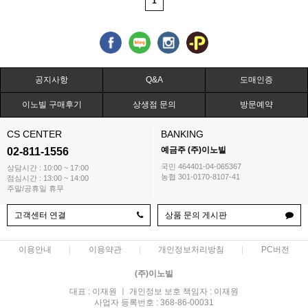
1
공지사항
Q&A
도매인증
이노빌 구매후기
상생점 문의
방문예약
CS CENTER
BANKING
예금주 (주)이노빌
02-811-1556
국민 464401-04-065367
상담시간 : 10:00 ~ 17:00
농협 301-0170-8107-41
점심시간 : 13:00 ~ 14:00
주말/공휴일 휴무
고객센터 연결
상품 문의 게시판
이용안내
이용약관
개인정보처리방침
PC버전
(주)이노빌
대표 : 이재원 ㅣ 개인정보 보호 책임자 : 이재원
사업자 등록번호 : 368-86-00031