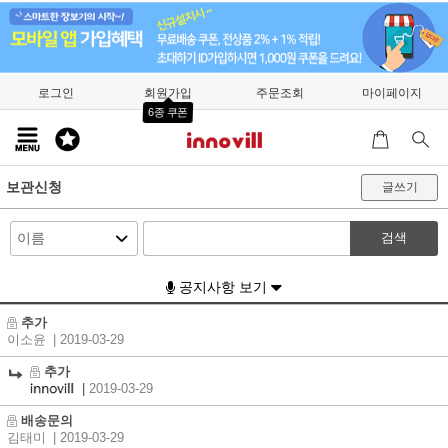
로그인
회원가입
주문조회
마이페이지
6종 쿠폰
보관신청
글쓰기
검색
공지사항 보기
추가
이소윤
| 2019-03-29
추가
|
2019-03-29
배송문의
김태미
| 2019-03-29