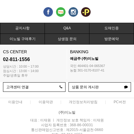
공지사항
Q&A
도매인증
이노빌 구매후기
상생점 문의
방문예약
CS CENTER
BANKING
예금주 (주)이노빌
02-811-1556
국민 464401-04-065367
상담시간 : 10:00 ~ 17:00
농협 301-0170-8107-41
점심시간 : 13:00 ~ 14:00
주말/공휴일 휴무
고객센터 연결
상품 문의 게시판
이용안내
이용약관
개인정보처리방침
PC버전
(주)이노빌
대표 : 이재원 ㅣ 개인정보 보호 책임자 : 이재원
사업자 등록번호 : 368-86-00031
통신판매업신고번호 : 제2015-서울금천-0660