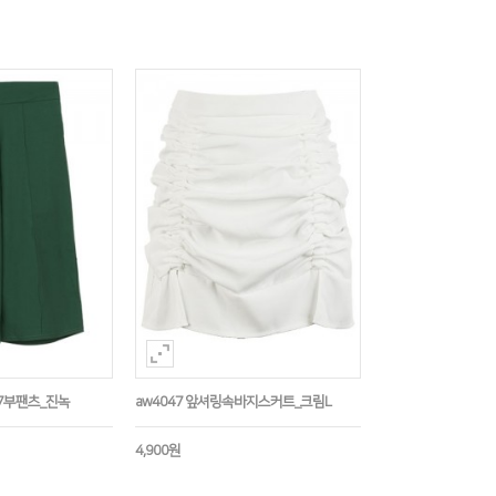
딩7부팬츠_진녹
aw4047 앞셔링속바지스커트_크림L
4,900원