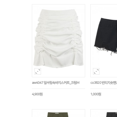
aw4047 앞셔링속바지스커트_크림M
co3820 빈티지숏팬
4,900원
1,000원