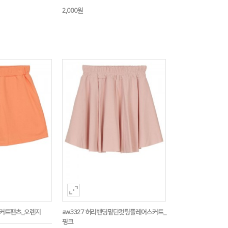
2,000원
스커트팬츠_오렌지
aw3327 허리밴딩밑단컷팅플레어스커트_
핑크