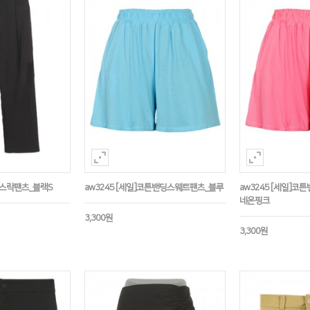
바스락팬츠_블랙S
aw3245 [세일]코튼밴딩스웨트팬츠_블루
aw3245 [세일]
네온핑크
3,300원
3,300원