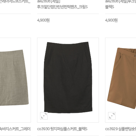
리끈레이어드st스커트_
aw2808 [세일]
aw2808 [세일]
후크밑단접단린넨핀턱팬츠_크림S
블랙S
4,900원
4,900원
딩속바지스커트_그레이
co3930 뒷지퍼심플스커트_블랙S
co3929 심플밴딩숏