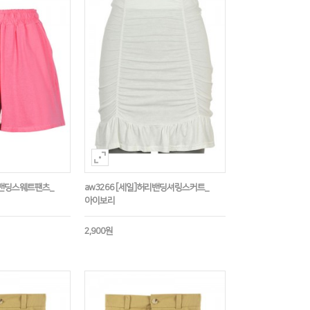
코튼밴딩스웨트팬츠_
aw3266 [세일]허리밴딩셔링스커트_
아이보리
2,900원