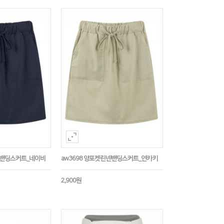
넨밴딩스커트_네이비
aw3698 양포켓린넨밴딩스커트_연카키
2,900원