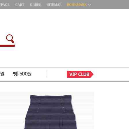
YPAGE
CART
ORDER
SITEMAP
BOOKMARK
0원
땡! 500원