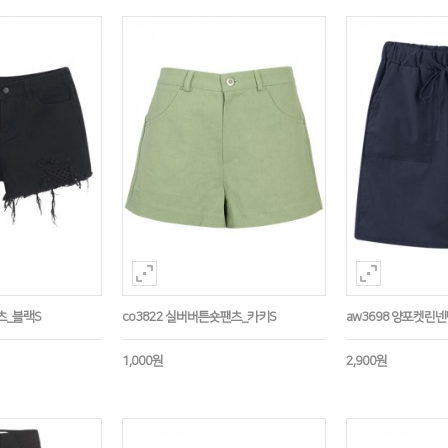
츠_블랙S
co3822 실버버튼숏팬츠_카키S
aw3698 양포켓린
1,000원
2,900원