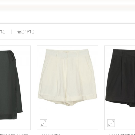
격순
높은가격순