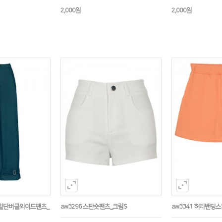
2,000원
2,000원
용]밑단버클와이드팬츠_
aw3296 스판숏팬츠_크림S
aw3341 허리밴딩