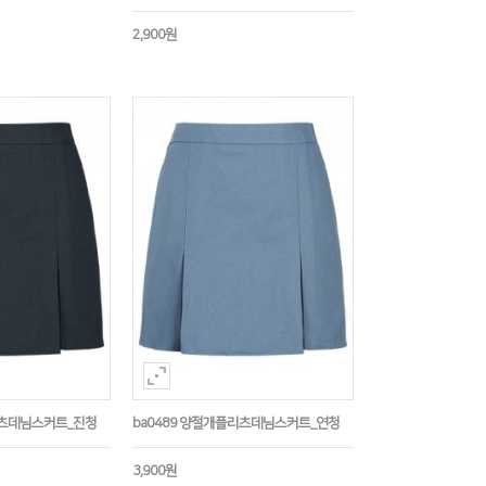
2,900원
리츠데님스커트_진청
ba0489 양절개플리츠데님스커트_연청
3,900원