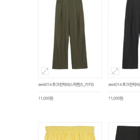
aw4014 후크핀턱바스락팬츠_카키S
aw4014 후크핀턱
11,000원
11,000원