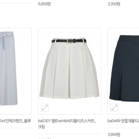
5,900원
3,300원
끈Set잔체크팬츠_블루
ba0301 벨트set속바지플리츠스커트_
ba0489 양절개플
크림
3,900원