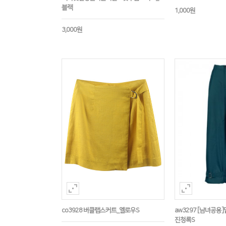
블랙
1,000원
3,000원
co3928 버클랩스커트_옐로우S
aw3297 [남녀공
진청록S