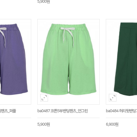
5,900원
밴딩팬츠_퍼플
ba0487 코튼5부밴딩팬츠_연그린
ba0484 허리뒷밴
5,900원
6,900원