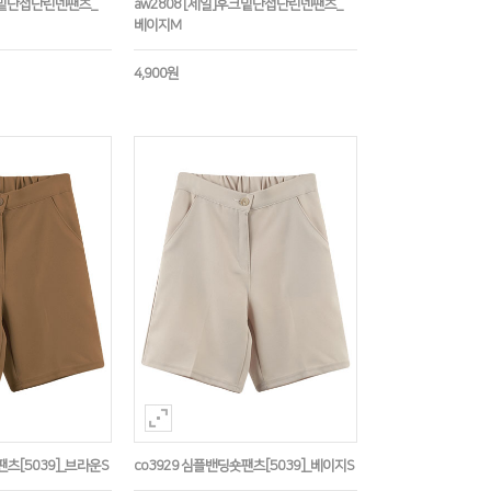
후크밑단접단린넨팬츠_
aw2808 [세일]후크밑단접단린넨팬츠_
베이지M
4,900원
팬츠[5039]_브라운S
co3929 심플밴딩숏팬츠[5039]_베이지S