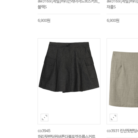
aw3169 [세일]허리끈레이어드st스커트_
aw3169 [세일]허
블랙S
챠콜S
6,900원
6,900원
co3945
co3931 린넨뒷밴
허리뒷밴딩원버튼더블포켓주름스커트_