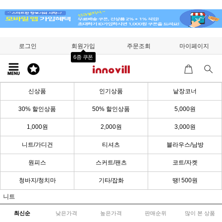
로그인
회원가입
주문조회
마이페이지
6종 쿠폰
신상품
인기상품
낱장코너
30% 할인상품
50% 할인상품
5,000원
1,000원
2,000원
3,000원
니트/가디건
티셔츠
블라우스/남방
원피스
스커트/팬츠
코트/자켓
청바지/청치마
기타/잡화
땡! 500원
니트
최신순
낮은가격
높은가격
판매순위
많이 본 상품