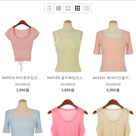
ba0314 허리뒷트임끈니트_핑크
ba0169 골지짜임민소매니트_연노랑
aw3161 배색라인골지니트_핑크
25,000원
20,000원
20,000원
3,900원
4,900원
6,900원