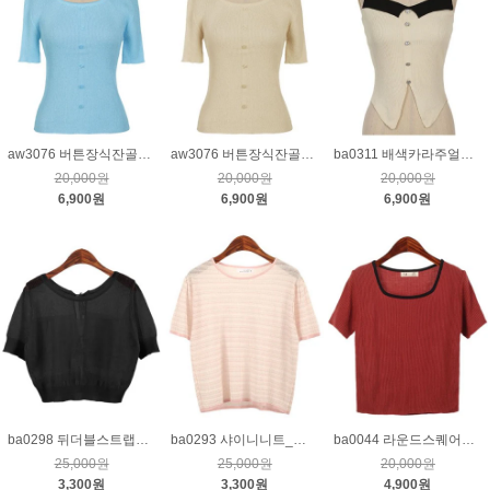
aw3076 버튼장식잔골지니트_블루
aw3076 버튼장식잔골지니트_베이지
ba0311 배색카라주얼버튼니트나시_베이지
20,000원
20,000원
20,000원
6,900원
6,900원
6,900원
ba0298 뒤더블스트랩비침니트_블랙
ba0293 샤이니니트_핑크
ba0044 라운드스퀘어넥니트_레드
25,000원
25,000원
20,000원
3,300원
3,300원
4,900원