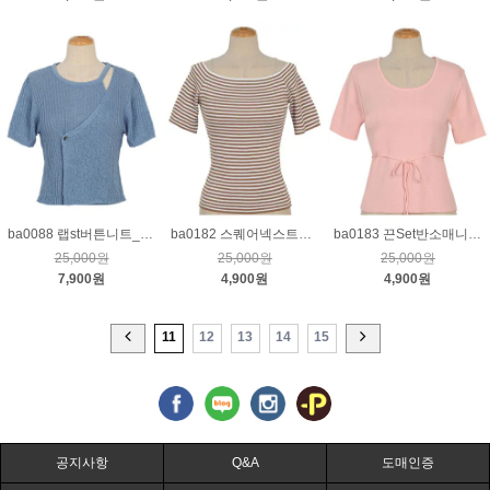
ba0088 랩st버튼니트_블루
ba0182 스퀘어넥스트라이프니트_베이지
ba0183 끈Set반소매니트_핑크
25,000원
25,000원
25,000원
7,900원
4,900원
4,900원
11
12
13
14
15
공지사항
Q&A
도매인증