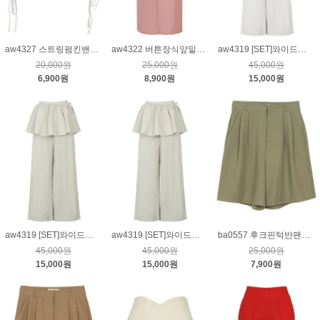
aw4327 스트링펌킨밴딩팬츠_크림
aw4322 버튼장식앞밑트임스커트_핑크S
aw4319 [SET]와이드팬츠&레이어드스커트_크림S
20,000원
25,000원
45,000원
6,900원
8,900원
15,000원
aw4319 [SET]와이드팬츠&레이어드스커트_연카키M
aw4319 [SET]와이드팬츠&레이어드스커트_연카키S
ba0557 후크핀턱반팬츠_카키S
45,000원
45,000원
25,000원
15,000원
15,000원
7,900원