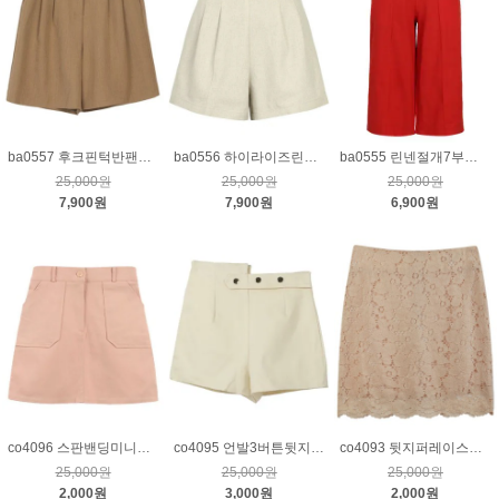
ba0557 후크핀턱반팬츠_베이지S
ba0556 하이라이즈린넨핀턱팬츠_베이지S
ba0555 린넨절개7부밴딩팬츠_레드
25,000원
25,000원
25,000원
7,900원
7,900원
6,900원
co4096 스판밴딩미니스커트_핑크
co4095 언발3버튼뒷지퍼스판하프팬츠_아이보리S
co4093 뒷지퍼레이스스커트_핑크베이지S
25,000원
25,000원
25,000원
2,000원
3,000원
2,000원