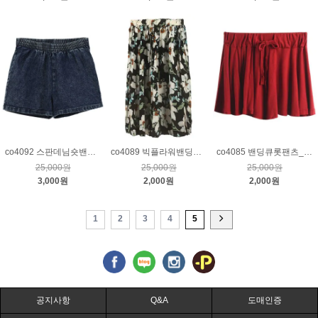
co4092 스판데님숏밴딩팬츠_진청S
co4089 빅플라워밴딩스커트_블랙
co4085 밴딩큐롯팬츠_레드
25,000원
25,000원
25,000원
3,000원
2,000원
2,000원
1
2
3
4
5
공지사항
Q&A
도매인증