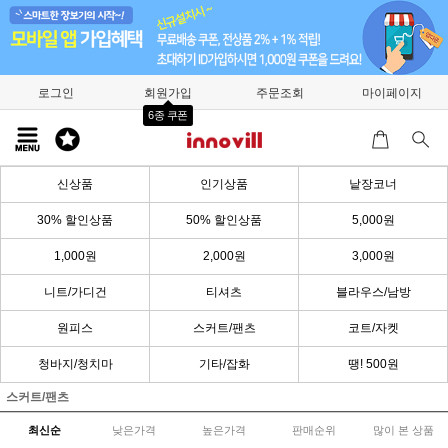
로그인
회원가입
주문조회
마이페이지
6종 쿠폰
신상품
인기상품
낱장코너
30% 할인상품
50% 할인상품
5,000원
1,000원
2,000원
3,000원
니트/가디건
티셔츠
블라우스/남방
원피스
스커트/팬츠
코트/자켓
청바지/청치마
기타/잡화
땡! 500원
스커트/팬츠
최신순
낮은가격
높은가격
판매순위
많이 본 상품