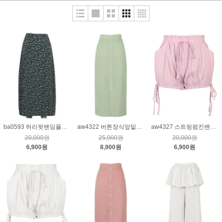
ba0593 허리뒷밴딩플라워패턴스커트_네이비
aw4322 버튼장식앞밑트임스커트_연카키S
aw4327 스트링펌킨밴딩팬츠_핑크
20,000원
25,000원
20,000원
6,900원
8,900원
6,900원