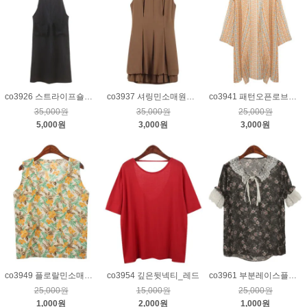
co3926 스트라이프숄더끈점프수트_네이비
co3937 셔링민소매원피스_브라운
co3941 패턴오픈로브가디건_베이지
35,000원
35,000원
25,000원
5,000원
3,000원
3,000원
co3949 플로랄민소매튜닉_옐로우
co3954 깊은뒷넥티_레드
co3961 부분레이스플라워쉬폰블라우스_블랙
25,000원
15,000원
25,000원
1,000원
2,000원
1,000원