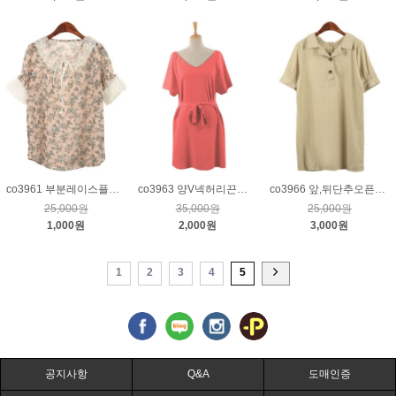
co3961 부분레이스플라워쉬폰블라우스_핑크
co3963 양V넥허리끈원피스_코랄핑크
co3966 앞,뒤단추오픈카라린넨원피스_베이지
25,000원
35,000원
25,000원
1,000원
2,000원
3,000원
1
2
3
4
5
공지사항
Q&A
도매인증