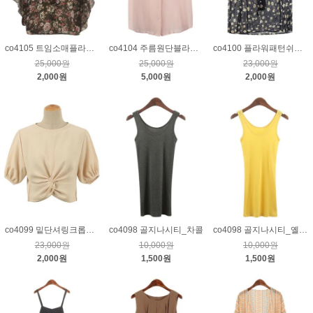
co4105 트임소매플라워넥끈묶음튜닉_블랙
co4104 주름원단블라우스_핑크
co4100 플라워패턴쉬폰튜닉_네이비
25,000원
25,000원
23,000원
2,000원
5,000원
2,000원
co4099 밑단셔링크롭튜닉_베이지
co4098 골지나시티_차콜
co4098 골지나시티_옐로우
23,000원
10,000원
10,000원
2,000원
1,500원
1,500원