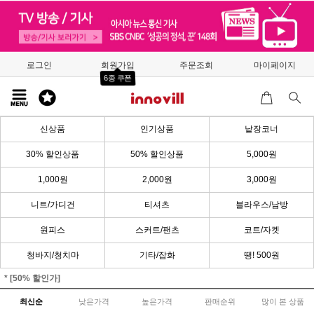
로그인
회원가입
주문조회
마이페이지
6종 쿠폰
신상품
인기상품
낱장코너
30% 할인상품
50% 할인상품
5,000원
1,000원
2,000원
3,000원
니트/가디건
티셔츠
블라우스/남방
원피스
스커트/팬츠
코트/자켓
청바지/청치마
기타/잡화
땡! 500원
* [50% 할인가]
최신순
낮은가격
높은가격
판매순위
많이 본 상품