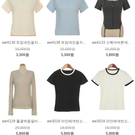
aw4138 트임넥잔골지티_아이보리
aw4138 트임넥잔골지티_블루
aw4133 스퀘어버튼넥밑단줄잔골지환편티_챠콜
15,000원
15,000원
15,000원
3,300원
3,300원
3,900원
aw4129 물결박음질비침스판티_베이지
aw3018 라인배색반소매티_블랙
aw3018 라인배색반소매티_크림
25,000원
18,000원
18,000원
5,900원
5,900원
5,900원