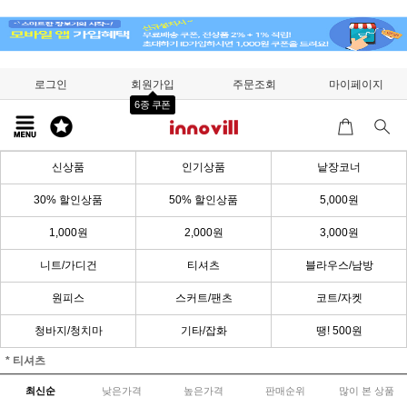
로그인
회원가입
주문조회
마이페이지
6종 쿠폰
신상품
인기상품
낱장코너
30% 할인상품
50% 할인상품
5,000원
1,000원
2,000원
3,000원
니트/가디건
티셔츠
블라우스/남방
원피스
스커트/팬츠
코트/자켓
청바지/청치마
기타/잡화
땡! 500원
* 티셔츠
최신순
낮은가격
높은가격
판매순위
많이 본 상품