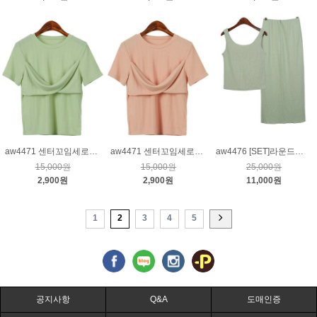
aw4471 센터꼬임세로라인반팔티_민트
aw4471 센터꼬임세로라인반팔티_살구
aw4476 [SET]라운드나시티&밴딩치마_연카키
15,000원
15,000원
25,000원
2,900원
2,900원
11,000원
1
2
3
4
5
공지사항
Q&A
도매인증