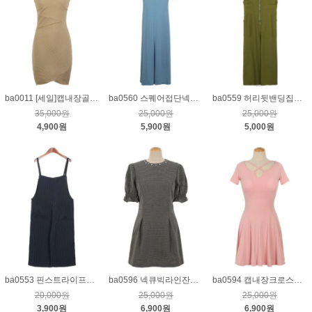
ba0011 [세일]캡내장골지민소매원피스_베이지
ba0560 스퀘어접단넥반소매원피스_블루
ba0559 허리뒷밴딩집업린넨점프수트_올리브
35,000원
25,000원
25,000원
4,900원
5,900원
5,000원
ba0553 핀스트라이프와이드점프수트_네이비
ba0596 넥큐빅라인잔체크원피스_블랙
ba0594 캡내장크로스넥원피스_핑크
20,000원
25,000원
25,000원
3,900원
6,900원
6,900원