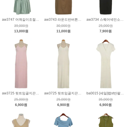
aw3747 어깨길이조절끈세로줄롱원피스_민트S
aw3743 라운드반버튼지지미반소매원피스_올리브브라운
aw3734 스퀘어넥민소매원피스_블랙
39,000원
30,000원
25,000원
13,000원
11,000원
7,900원
aw3725 뒷트임골지끈나시원피스_핑크
aw3725 뒷트임골지끈나시원피스_아이보리
ba0015 [세일]랩st반팔골지니트원피스_크림
25,000원
25,000원
35,000원
6,900원
6,900원
6,900원