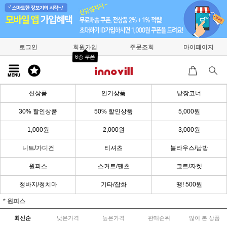
로그인
회원가입
주문조회
마이페이지
6종 쿠폰
신상품
인기상품
낱장코너
30% 할인상품
50% 할인상품
5,000원
1,000원
2,000원
3,000원
니트/가디건
티셔츠
블라우스/남방
원피스
스커트/팬츠
코트/자켓
청바지/청치마
기타/잡화
땡! 500원
* 원피스
최신순
낮은가격
높은가격
판매순위
많이 본 상품