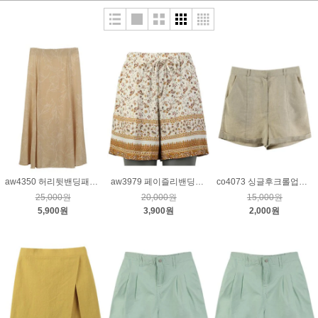
aw4350 허리뒷밴딩패턴스커트_베이지
aw3979 페이즐리밴딩팬츠_카멜
co4073 싱글후크롤업팬츠_베이지S
25,000원
20,000원
15,000원
5,900원
3,900원
2,000원