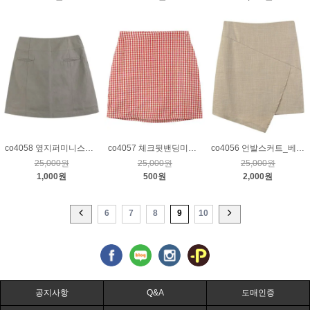
co4058 옆지퍼미니스커트_카키그레이S
co4057 체크뒷밴딩미니스커트_레드
co4056 언발스커트_베이지S
25,000원
25,000원
25,000원
1,000원
500원
2,000원
6
7
8
9
10
공지사항
Q&A
도매인증