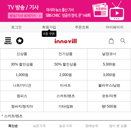
로그인
회원가입
주문조회
마이페이지
6종 쿠폰
신상품
인기상품
낱장코너
30% 할인상품
50% 할인상품
5,000원
1,000원
2,000원
3,000원
니트/가디건
티셔츠
블라우스/남방
원피스
스커트/팬츠
코트/자켓
청바지/청치마
기타/잡화
땡! 500원
* 스커트/팬츠
최신순
낮은가격
높은가격
판매순위
많이 본 상품