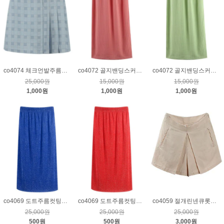
co4074 체크언발주름밴딩스커트_블루
co4072 골지밴딩스커트_핑크
co4072 골지밴딩스커트_연두
25,000원
15,000원
15,000원
1,000원
1,000원
1,000원
co4069 도트주름컷팅밴딩스커트_블루
co4069 도트주름컷팅밴딩스커트_레드
co4059 절개린넨큐롯팬츠_베이지S
25,000원
25,000원
25,000원
500원
500원
3,000원