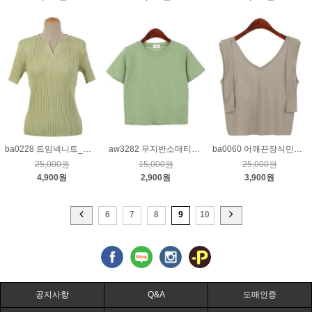
ba0228 트임넥니트_연카키
aw3282 무지반소매티_연카키
ba0060 어깨끈장식민소매니트_베이지
25,000원
15,000원
25,000원
4,900원
2,900원
3,900원
6
7
8
9
10
공지사항
Q&A
도매인증