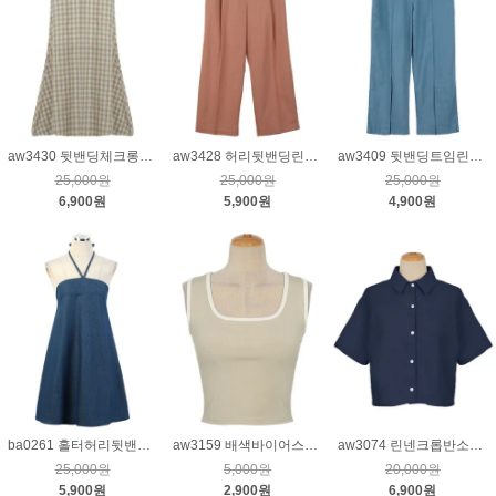
aw3430 뒷밴딩체크롱플레어스커트_베이지
aw3428 허리뒷밴딩린넨팬츠_진살구
aw3409 뒷밴딩트임린넨팬츠_블루
25,000원
25,000원
25,000원
6,900원
5,900원
4,900원
ba0261 홀터허리뒷밴딩원피스_중청
aw3159 배색바이어스민소매티_베이지
aw3074 린넨크롭반소매블라우스_네이비
25,000원
5,000원
20,000원
5,900원
2,900원
6,900원