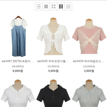
aw3487 [SET]티&원피스_하늘
aw3445 하트펀칭더블스트랩가디건_크림
aw3439 메쉬매듭반소매티_핑크
30,000원
15,000원
10,000원
8,900원
5,900원
3,900원