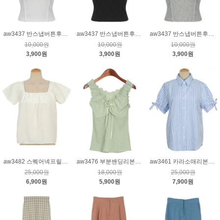
aw3437 반스냅버튼후드티_크림
aw3437 반스냅버튼후드티_블랙
aw3437 반스냅버튼후드티_그레이
10,000원
10,000원
10,000원
3,900원
3,900원
3,900원
aw3482 스퀘어넥프릴소매블라우스_크림
aw3476 부분밴딩리본넥나시티_카키
aw3461 카라소매리본묶음세로줄셔츠_블루
25,000원
18,000원
25,000원
6,900원
5,900원
7,900원