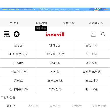
로그인
회원가입
주문조회
마이페이지
6종 쿠폰
신상품
인기상품
낱장코너
30% 할인상품
50% 할인상품
5,000원
1,000원
2,000원
3,000원
니트/가디건
티셔츠
블라우스/남방
원피스
스커트/팬츠
코트/자켓
청바지/청치마
기타/잡화
땡! 500원
* 인기상품
최신순
낮은가격
높은가격
판매순위
많이 본 상품