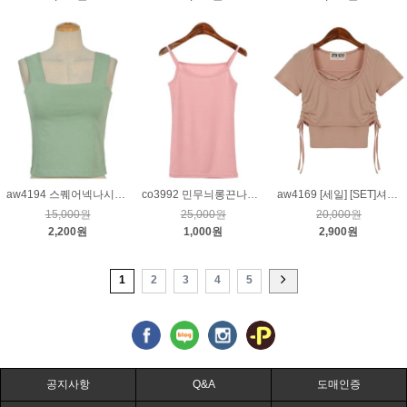
aw4194 스퀘어넥나시티_연그린
co3992 민무늬롱끈나시티_핑크
aw4169 [세일] [SET]셔링반팔티&나시티_핑크
15,000원
25,000원
20,000원
2,200원
1,000원
2,900원
1
2
3
4
5
공지사항
Q&A
도매인증