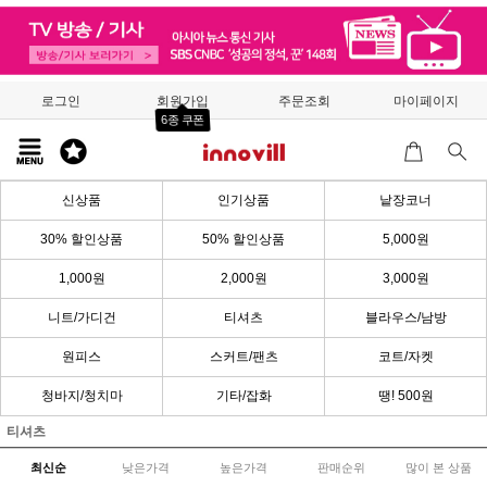
로그인
회원가입
주문조회
마이페이지
6종 쿠폰
신상품
인기상품
낱장코너
30% 할인상품
50% 할인상품
5,000원
1,000원
2,000원
3,000원
니트/가디건
티셔츠
블라우스/남방
원피스
스커트/팬츠
코트/자켓
청바지/청치마
기타/잡화
땡! 500원
티셔츠
최신순
낮은가격
높은가격
판매순위
많이 본 상품