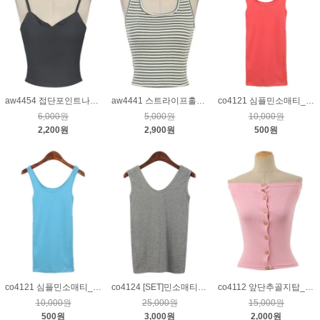
aw4454 접단포인트나시티_먹색
aw4441 스트라이프홀터넥티_카키
co4121 심플민소매티_핑크
6,000원
5,000원
10,000원
2,200원
2,900원
500원
co4121 심플민소매티_블루
co4124 [SET]민소매티&스커트_그레이
co4112 앞단추골지탑_핑크
10,000원
25,000원
15,000원
500원
3,000원
2,000원