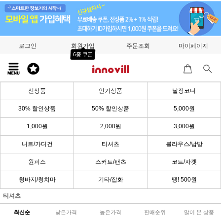
로그인
회원가입
주문조회
마이페이지
6종 쿠폰
신상품
인기상품
낱장코너
30% 할인상품
50% 할인상품
5,000원
1,000원
2,000원
3,000원
니트/가디건
티셔츠
블라우스/남방
원피스
스커트/팬츠
코트/자켓
청바지/청치마
기타/잡화
땡! 500원
티셔츠
최신순
낮은가격
높은가격
판매순위
많이 본 상품