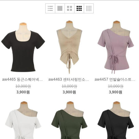
aw4465 둥근스퀘어넥티_블랙
aw4463 센터셔링민소매티_베이지
aw4457 언발숄더스트링티_퍼플
10,000원
10,000원
10,000원
3,900원
3,900원
3,900원