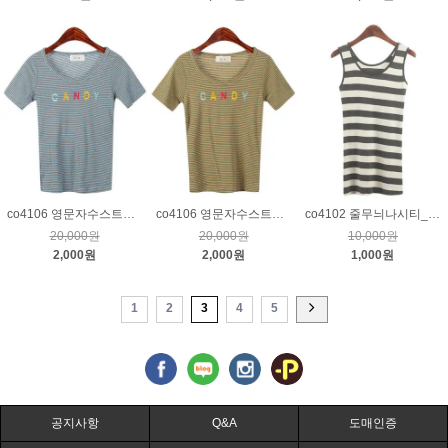
co4106 영문자수스트라이프티_블루
co4106 영문자수스트라이프티_베이지
co4102 줄무늬나시티_차콜
20,000원
20,000원
10,000원
2,000원
2,000원
1,000원
1
2
3
4
5
공지사항
Q&A
도매인증