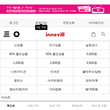
로그인
회원가입
주문조회
마이페이지
6종 쿠폰
신상품
인기상품
낱장코너
30% 할인상품
50% 할인상품
5,000원
1,000원
2,000원
3,000원
니트/가디건
티셔츠
블라우스/남방
원피스
스커트/팬츠
코트/자켓
청바지/청치마
기타/잡화
땡! 500원
티셔츠
최신순
낮은가격
높은가격
판매순위
많이 본 상품