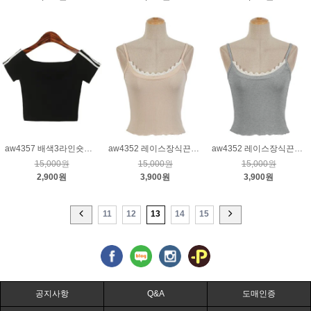
aw4357 배색3라인숏반팔골지티_블랙
aw4352 레이스장식끈나시티_피치
aw4352 레이스장식끈나시티_그레이
15,000원
15,000원
15,000원
2,900원
3,900원
3,900원
11
12
13
14
15
공지사항
Q&A
도매인증