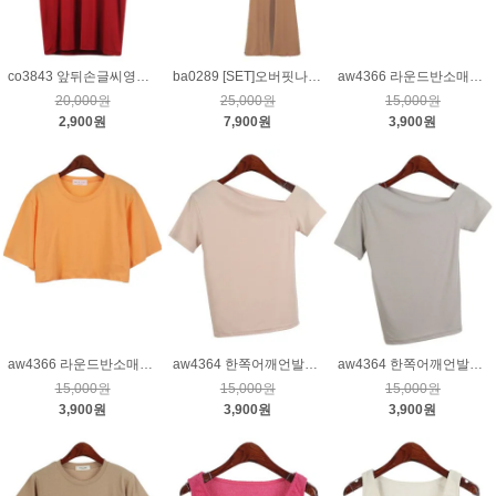
co3843 앞뒤손글씨영문프린팅티_레드
ba0289 [SET]오버핏나시&밴딩팬츠_베이지
aw4366 라운드반소매크롭티_퍼플
20,000원
25,000원
15,000원
2,900원
7,900원
3,900원
aw4366 라운드반소매크롭티_오렌지
aw4364 한쪽어깨언발티_핑크
aw4364 한쪽어깨언발티_그레이
15,000원
15,000원
15,000원
3,900원
3,900원
3,900원