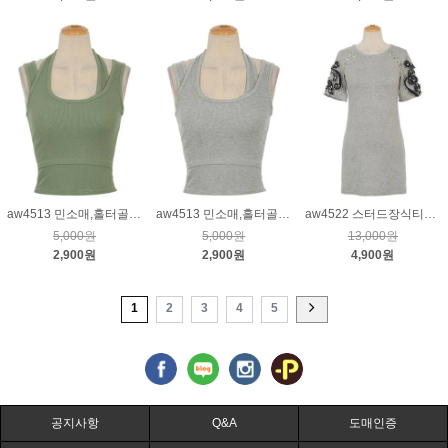
aw4513 민소매,홀터골지티_카키
aw4513 민소매,홀터골지티_그레이
aw4522 스터드장식티_그레이
5,000원
5,000원
13,000원
2,900원
2,900원
4,900원
1
2
3
4
5
공지사항
Q&A
도매인증