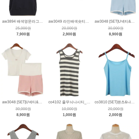
aw3894 배색영문라그랑티_네이비
aw3049 라인배색숏티_크림
aw3048 [SET]U넥티&하이웨이스트팬츠_블루
25,000원
20,000원
30,000원
7,900원
2,900원
8,900원
aw3048 [SET]U넥티&하이웨이스트팬츠_핑크
co4102 줄무늬나시티_차콜
co3810 [SET]팬츠&나시_하늘
30,000원
10,000원
20,000원
8,900원
1,000원
2,000원