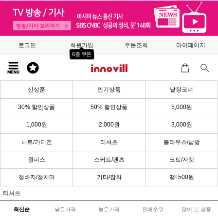
로그인
회원가입
주문조회
마이페이지
6종 쿠폰
신상품
인기상품
낱장코너
30% 할인상품
50% 할인상품
5,000원
1,000원
2,000원
3,000원
니트/가디건
티셔츠
블라우스/남방
원피스
스커트/팬츠
코트/자켓
청바지/청치마
기타/잡화
땡! 500원
티셔츠
최신순
낮은가격
높은가격
판매순위
많이 본 상품