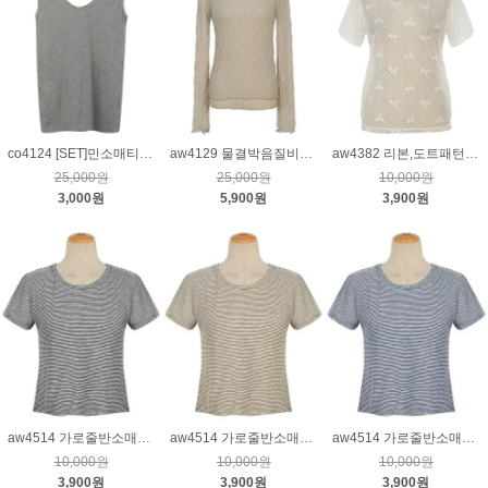
co4124 [SET]민소매티&스커트_그레이
aw4129 물결박음질비침스판티_베이지
aw4382 리본,도트패턴시스루티_크림
25,000원
25,000원
10,000원
3,000원
5,900원
3,900원
aw4514 가로줄반소매티_블랙
aw4514 가로줄반소매티_브라운
aw4514 가로줄반소매티_네이비
10,000원
10,000원
10,000원
3,900원
3,900원
3,900원